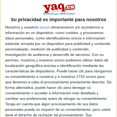
la Unión Europea.
leer más
Su privacidad es importante para nosotros
Hacer 1ºBach. en Inglaterra.
Nosotros y nuestros
socios
almacenamos y/o accedemos a
información en un dispositivo, como cookies, y procesamos
Fuentes_96 08/01/2012
datos personales, como identificadores únicos e información
Buenas, quería saber si es buena idea adentrarme en una
estándar enviada por un dispositivo para publicidad y contenido
Inglaterra con un nivel de 4º de ESO.
personalizado, medición de publicidad y contenido,
En principio, quiero estudiar una ingeniería, y apoyarla con
investigación de audiencia y desarrollo de servicios.
Con su
idioma el inglés. Lo ven buena idea? Quisiera que me apoyaran
permiso, nosotros y nuestros socios podemos utilizar datos de
con otras posibilidades o caminos..
localización geográfica precisa e identificación mediante las
GRACIAS;)
características de dispositivos. Puede hacer clic para otorgarnos
su consentimiento a nosotros y a nuestros 1733 socios para
1 comentario
que llevemos a cabo el procesamiento previamente descrito. De
forma alternativa, puede hacer clic para denegar su
Ingeniería Multimedia
consentimiento o acceder a información más detallada y
cambiar sus preferencias antes de otorgar su consentimiento.
Metalholic 04/06/2011
Tenga en cuenta que algún procesamiento de sus datos
personales puede no requerir de su consentimiento, pero usted
tiene el derecho de rechazar tal procesamiento. Sus
Abro este tema para que comentemos sobre esta nueva carrera.