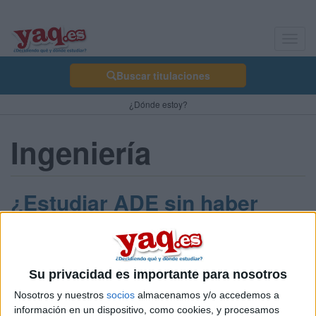
Toggl
navig
Buscar titulaciones
¿Dónde estoy?
Ingeniería
¿Estudiar ADE sin haber
hecho el bachillerato de
sociales??
Su privacidad es importante para nosotros
Kazahaya 23/06/2010
Buenas!!
Nosotros y nuestros
socios
almacenamos y/o accedemos a
información en un dispositivo, como cookies, y procesamos
6 comentarios
leer más