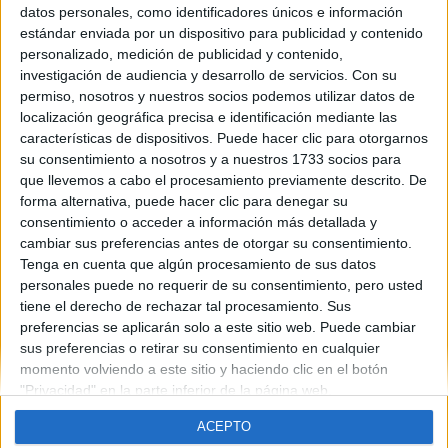
datos personales, como identificadores únicos e información
estándar enviada por un dispositivo para publicidad y contenido
Ingeniero en formación
personalizado, medición de publicidad y contenido,
investigación de audiencia y desarrollo de servicios.
Con su
Ingeniero Hardware
permiso, nosotros y nuestros socios podemos utilizar datos de
localización geográfica precisa e identificación mediante las
características de dispositivos. Puede hacer clic para otorgarnos
su consentimiento a nosotros y a nuestros 1733 socios para
(current)
first
anterior
...
3
4
5
6
7
siguiente
last
que llevemos a cabo el procesamiento previamente descrito. De
forma alternativa, puede hacer clic para denegar su
consentimiento o acceder a información más detallada y
cambiar sus preferencias antes de otorgar su consentimiento.
Tenga en cuenta que algún procesamiento de sus datos
personales puede no requerir de su consentimiento, pero usted
tiene el derecho de rechazar tal procesamiento. Sus
Quiénes somos
|
Contactar
|
Anúnciate
preferencias se aplicarán solo a este sitio web. Puede cambiar
Aviso legal
|
Politica de privacidad
|
Condiciones generales
|
Política
sus preferencias o retirar su consentimiento en cualquier
de cookies
momento volviendo a este sitio y haciendo clic en el botón
© 2003-2026
Compás Mediterráneo S.L.
- Diego de León 47 - 28006
"Privacidad" en la parte inferior de la página web.
Madrid [ESPAÑA] - Tel. +34 91 593 2767
ACEPTO