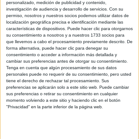
personalizado, medición de publicidad y contenido,
investigación de audiencia y desarrollo de servicios.
Con su
permiso, nosotros y nuestros socios podemos utilizar datos de
localización geográfica precisa e identificación mediante las
Preinscripción online 2026: fechas, formularios
características de dispositivos. Puede hacer clic para otorgarnos
y nuestros mejores consejos
su consentimiento a nosotros y a nuestros 1733 socios para
que llevemos a cabo el procesamiento previamente descrito. De
forma alternativa, puede hacer clic para denegar su
consentimiento o acceder a información más detallada y
cambiar sus preferencias antes de otorgar su consentimiento.
Tenga en cuenta que algún procesamiento de sus datos
personales puede no requerir de su consentimiento, pero usted
tiene el derecho de rechazar tal procesamiento. Sus
preferencias se aplicarán solo a este sitio web. Puede cambiar
sus preferencias o retirar su consentimiento en cualquier
Convocatoria extraordinaria de
momento volviendo a este sitio y haciendo clic en el botón
Selectividad/PAU 2026: qué es y cómo afecta a
"Privacidad" en la parte inferior de la página web.
tus opciones
>> más reportajes