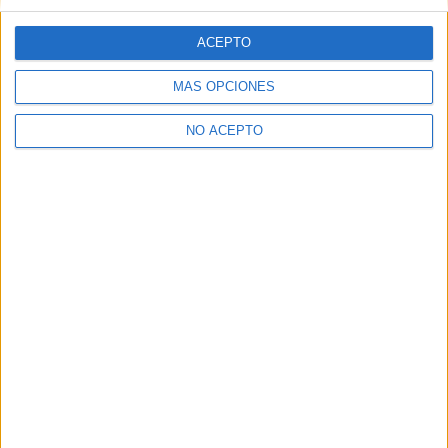
ACEPTO
MÁS OPCIONES
NO ACEPTO
SÍ, QUIERO APUNTARME
Lo más leído
Este mes
Hoy
Ponderaciones Selectividad / PAU 2025-2026: Asignaturas
Fase Voluntaria
Preinscripción online 2026: fechas, formularios y nuestros