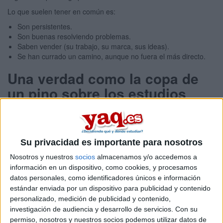
Lo que suelen tener en común es:
Son persistentes.
Son buenas resolviendo problemas.
Saben vender (su trabajo, su marca, sus ideas).
Se han currado un camino, aunque no fuera el más directo.
Una verdad como la copa de
un pino sobre los estudios
Pensar que un título universitario te asegura un trabajo es un
error.
Sí, hay profesiones como Medicina o Derecho donde el título es
obligatorio. Pero lo que de verdad quieren las empresas es que
Su privacidad es importante para nosotros
sepas hacer algo útil.
Nosotros y nuestros
socios
almacenamos y/o accedemos a
El mercado laboral busca personas que:
información en un dispositivo, como cookies, y procesamos
datos personales, como identificadores únicos e información
Resuelvan problemas
estándar enviada por un dispositivo para publicidad y contenido
Entretengan
personalizado, medición de publicidad y contenido,
Vendan
investigación de audiencia y desarrollo de servicios.
Con su
Así de sencillo. O así de complicado. Pero cuanto antes lo sepas,
permiso, nosotros y nuestros socios podemos utilizar datos de