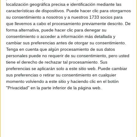
antes empezarás a construir un camino profesional sólido.
localización geográfica precisa e identificación mediante las
características de dispositivos. Puede hacer clic para otorgarnos
¿Pasión o rentabilidad?
su consentimiento a nosotros y a nuestros 1733 socios para
que llevemos a cabo el procesamiento previamente descrito. De
Hacer lo que te apasiona está genial. Pero si no encuentras
forma alternativa, puede hacer clic para denegar su
forma de vivir de ello, puede acabar siendo un hobbie muy caro.
consentimiento o acceder a información más detallada y
No se trata de renunciar a lo que te gusta, sino de buscar un
cambiar sus preferencias antes de otorgar su consentimiento.
punto medio: algo que te motive, que se te dé bien, y que
Tenga en cuenta que algún procesamiento de sus datos
además tenga demanda.
personales puede no requerir de su consentimiento, pero usted
¿Y ahora qué?
tiene el derecho de rechazar tal procesamiento. Sus
preferencias se aplicarán solo a este sitio web. Puede cambiar
Para ayudarte a tomar decisiones con más claridad, en la nueva
sus preferencias o retirar su consentimiento en cualquier
edición de la revista Y Ahora Qué tienes todos los pasos que
momento volviendo a este sitio y haciendo clic en el botón
necesitas para elegir sin perder la cabeza ni idealizar la carrera
"Privacidad" en la parte inferior de la página web.
perfecta.
Te cuento justo lo que me habría gustado saber cuando yo
estaba en tu situación, con el miedo de equivocarme y todo el
mundo opinando a mi alrededor.
>>> Puedes conseguir tu Guía "Infinitas Posibilidades Qué
Estudiar" aquí