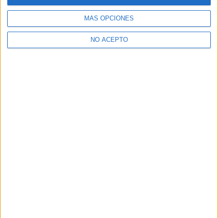
MÁS OPCIONES
NO ACEPTO
No te quedes fuera...
¡Únete a 75.000+ estudiantes como tú!
Recibe nuestros
reportajes, guías y más, directamente en su buzón y
consigue
GRATIS nuestra Guía de Universidades
(36 páginas).