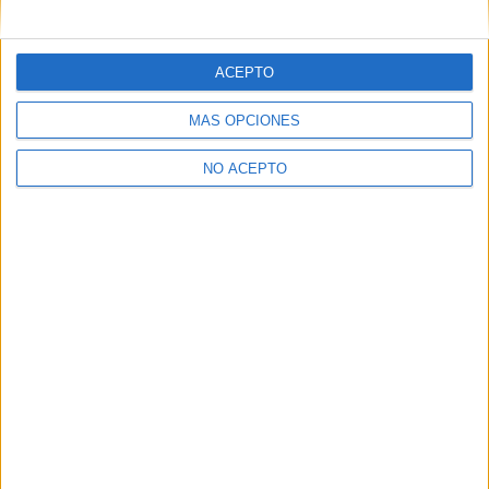
ACEPTO
MÁS OPCIONES
NO ACEPTO
SÍ, QUIERO APUNTARME
Lo más leído
Este mes
Hoy
Ponderaciones Selectividad / PAU 2025-2026: Asignaturas
Fase Voluntaria