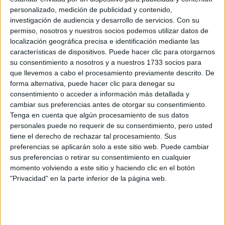
personalizado, medición de publicidad y contenido,
investigación de audiencia y desarrollo de servicios.
Con su
permiso, nosotros y nuestros socios podemos utilizar datos de
localización geográfica precisa e identificación mediante las
características de dispositivos. Puede hacer clic para otorgarnos
Preinscripción online 2026: fechas, formularios
su consentimiento a nosotros y a nuestros 1733 socios para
y nuestros mejores consejos
que llevemos a cabo el procesamiento previamente descrito. De
forma alternativa, puede hacer clic para denegar su
consentimiento o acceder a información más detallada y
cambiar sus preferencias antes de otorgar su consentimiento.
Tenga en cuenta que algún procesamiento de sus datos
personales puede no requerir de su consentimiento, pero usted
tiene el derecho de rechazar tal procesamiento. Sus
preferencias se aplicarán solo a este sitio web. Puede cambiar
sus preferencias o retirar su consentimiento en cualquier
momento volviendo a este sitio y haciendo clic en el botón
"Privacidad" en la parte inferior de la página web.
Convocatoria extraordinaria de
Selectividad/PAU 2026: qué es y cómo afecta a
tus opciones
>> más reportajes