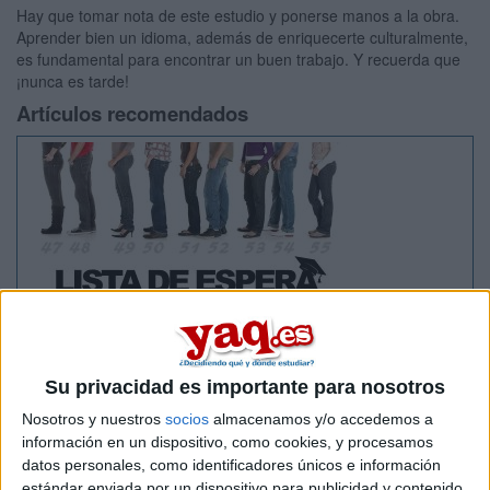
Hay que tomar nota de este estudio y ponerse manos a la obra.
Aprender bien un idioma, además de enriquecerte culturalmente,
es fundamental para encontrar un buen trabajo. Y recuerda que
¡nunca es tarde!
Artículos recomendados
Lista de Espera de la Universidad - Qué
significa y qué hacer para poder ser admitido
Su privacidad es importante para nosotros
Nosotros y nuestros
socios
almacenamos y/o accedemos a
información en un dispositivo, como cookies, y procesamos
datos personales, como identificadores únicos e información
estándar enviada por un dispositivo para publicidad y contenido