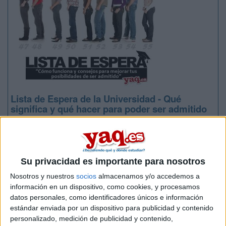
Lista de Espera de la Universidad - Qué
significa y qué hacer para poder ser admitido
Su privacidad es importante para nosotros
Nosotros y nuestros
socios
almacenamos y/o accedemos a
información en un dispositivo, como cookies, y procesamos
datos personales, como identificadores únicos e información
estándar enviada por un dispositivo para publicidad y contenido
Preinscripción online 2026: fechas, formularios
personalizado, medición de publicidad y contenido,