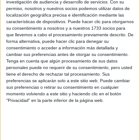
y nuestros mejores consejos
investigación de audiencia y desarrollo de servicios.
Con su
permiso, nosotros y nuestros socios podemos utilizar datos de
localización geográfica precisa e identificación mediante las
características de dispositivos. Puede hacer clic para otorgarnos
su consentimiento a nosotros y a nuestros 1733 socios para
que llevemos a cabo el procesamiento previamente descrito. De
forma alternativa, puede hacer clic para denegar su
consentimiento o acceder a información más detallada y
cambiar sus preferencias antes de otorgar su consentimiento.
Tenga en cuenta que algún procesamiento de sus datos
personales puede no requerir de su consentimiento, pero usted
Convocatoria extraordinaria de
tiene el derecho de rechazar tal procesamiento. Sus
Selectividad/PAU 2026: qué es y cómo afecta a
preferencias se aplicarán solo a este sitio web. Puede cambiar
tus opciones
sus preferencias o retirar su consentimiento en cualquier
>> más reportajes
momento volviendo a este sitio y haciendo clic en el botón
"Privacidad" en la parte inferior de la página web.
No te quedes fuera...
¡Únete a 75.000+ estudiantes como tú!
Recibe nuestros
reportajes, guías y más, directamente en su buzón y
consigue GRATIS nuestra Guía de Universidades
(36