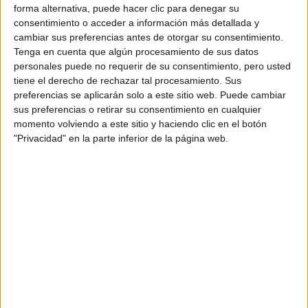
Si tú también quieres ser uno de los grandes de la publicidad,
forma alternativa, puede hacer clic para denegar su
toma nota de este concurso y ¡participa en su próxima
consentimiento o acceder a información más detallada y
convocatoria!
cambiar sus preferencias antes de otorgar su consentimiento.
Tenga en cuenta que algún procesamiento de sus datos
Más información:
personales puede no requerir de su consentimiento, pero usted
Sobre este concurso en
www.tuyelguru.es
tiene el derecho de rechazar tal procesamiento. Sus
Toda la información sobre el Grado de Publicidad y Relaciones
preferencias se aplicarán solo a este sitio web. Puede cambiar
Públicas y las universidades que lo imparten
sus preferencias o retirar su consentimiento en cualquier
momento volviendo a este sitio y haciendo clic en el botón
Artículos recomendados
"Privacidad" en la parte inferior de la página web.
Lista de Espera de la Universidad - Qué
significa y qué hacer para poder ser admitido