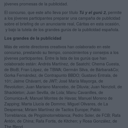
jóvenes promesas de la publicidad.
El concurso, que este año lleva por título
Tú y el gurú 2,
permite
a los jóvenes participantes preparar una campaña de publicidad
sobre el briefing de un anunciante real, Cáritas en esta ocasión,
y bajo la tutela de los grandes gurús de la publicidad española.
Los grandes de la publicidad
Más de veinte directores creativos han colaborado en este
concurso, prestando su tiempo, conocimientos y consejos a los
jóvenes participantes. Entre la lista de los gurús que han
colaborado están: Andrés Martínez, de Saatchi; Chema Cuesta,
de BtoB; Fran López, de TBWA; Germán Silva, de Bárbara&Co;
Gorka Fernández, de Contrapunto BBDO; Gustavo Entrala, de
101; Jaime Chávarri, de JWT; José María Mayorga, de
Revolution; Juan Mariano Mancebo, de Diluvia; Juan Nonzioli, de
Shackleton; Juan Sevilla, de Lola; Manu Cavanilles, de
Comunica+A; Manuel Montes de Havas; Manuel Moreno de
Zapping; Marta Llucía de Dommo; Miguel Olivares, de La
Despensa; Miriam Martínez de Tactics Europe; Pablo
Torreblanca, de Pingüinotorreblanca; Pedro Soler, de FCB; Rafa
Antón, de China; Rafa Fortis, de Kitchen; y Rosa González, de
The Blend.