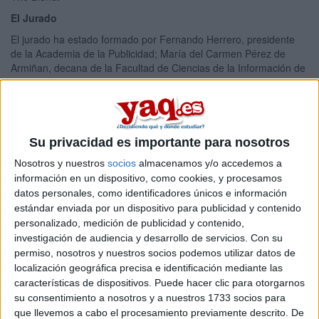
El Jurado
El jurado ha estado formado por Fernando Herrero, presidente
de la Academia de la Publicidad; María del Carmen Pérez de
Armiñan, decana de la Facultad de Ciencias de la Información de
la UCM;Jose Luis Esteo, director creativo; Marisa Salazar,
responsable de comunicación de Cáritas España; y Verónica
Segui, directora de servicios al cliente de Tactics Europe.
Todos ellos han coincidido en destacar la calidad de los trabajos
Su privacidad es importante para nosotros
presentados y dado sus mejores consejos a los jóvenes
participantes. "Sed humildes para seguir aprendiendo y
Nosotros y nuestros
socios
almacenamos y/o accedemos a
orgullosos de lo que hacéis", dijo Fernando Herrero.
información en un dispositivo, como cookies, y procesamos
datos personales, como identificadores únicos e información
El mejor premio
estándar enviada por un dispositivo para publicidad y contenido
El equipo ganador del concurso, Lucía Piñero y Sara
personalizado, medición de publicidad y contenido,
Trascasas, es premiado con un periodo de prácticas en una
investigación de audiencia y desarrollo de servicios.
Con su
agencia de publicidad, que les abre las puertas a la carrera de
permiso, nosotros y nuestros socios podemos utilizar datos de
sus sueños. Además, todos los participantes se llevan una
localización geográfica precisa e identificación mediante las
experiencia única al haber conocido y trabajado con grandes
características de dispositivos. Puede hacer clic para otorgarnos
figuras de la publicidad durante los dos meses de desarrollo de la
su consentimiento a nosotros y a nuestros 1733 socios para
campaña para este concurso.
que llevemos a cabo el procesamiento previamente descrito. De