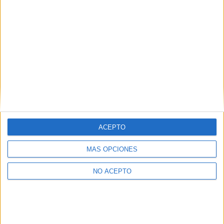
SÍ, QUIERO APUNTARME
Inicia sesión
o
regístrate
para enviar comentarios
ACEPTO
MÁS OPCIONES
NO ACEPTO
No te quedes fuera...