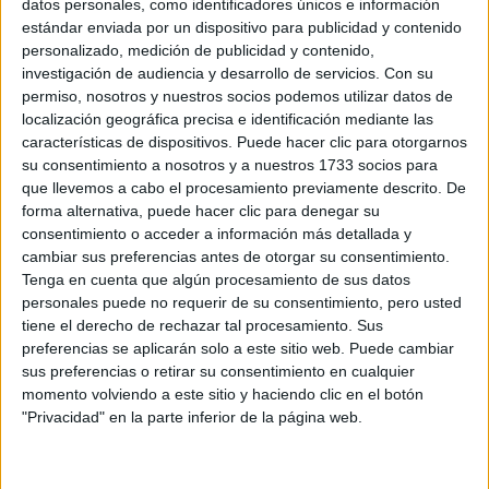
datos personales, como identificadores únicos e información
estándar enviada por un dispositivo para publicidad y contenido
personalizado, medición de publicidad y contenido,
investigación de audiencia y desarrollo de servicios.
Con su
Preinscripción online 2026: fechas, formularios
permiso, nosotros y nuestros socios podemos utilizar datos de
y nuestros mejores consejos
localización geográfica precisa e identificación mediante las
características de dispositivos. Puede hacer clic para otorgarnos
su consentimiento a nosotros y a nuestros 1733 socios para
que llevemos a cabo el procesamiento previamente descrito. De
forma alternativa, puede hacer clic para denegar su
consentimiento o acceder a información más detallada y
cambiar sus preferencias antes de otorgar su consentimiento.
Tenga en cuenta que algún procesamiento de sus datos
personales puede no requerir de su consentimiento, pero usted
tiene el derecho de rechazar tal procesamiento. Sus
preferencias se aplicarán solo a este sitio web. Puede cambiar
Convocatoria extraordinaria de
sus preferencias o retirar su consentimiento en cualquier
Selectividad/PAU 2026: qué es y cómo afecta a
momento volviendo a este sitio y haciendo clic en el botón
tus opciones
"Privacidad" en la parte inferior de la página web.
>> más reportajes