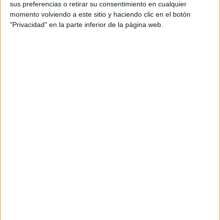
sus preferencias o retirar su consentimiento en cualquier
momento volviendo a este sitio y haciendo clic en el botón
"Privacidad" en la parte inferior de la página web.
Preinscripción online 2026: fechas, formularios
y nuestros mejores consejos
Convocatoria extraordinaria de
Selectividad/PAU 2026: qué es y cómo afecta a
tus opciones
>> más reportajes