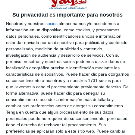
universidades que ofrecen Medicina
. ¡La oferta es enorme!
Además, hemos preparado un completo reportaje con diferentes
Su privacidad es importante para nosotros
estrategias que puedes seguir para conseguir tu plaza en
Nosotros y nuestros
socios
almacenamos y/o accedemos a
Medicina
que quieres. ¡Buena suerte!
información en un dispositivo, como cookies, y procesamos
Artículos recomendados
datos personales, como identificadores únicos e información
estándar enviada por un dispositivo para publicidad y contenido
personalizado, medición de publicidad y contenido,
investigación de audiencia y desarrollo de servicios.
Con su
permiso, nosotros y nuestros socios podemos utilizar datos de
localización geográfica precisa e identificación mediante las
características de dispositivos. Puede hacer clic para otorgarnos
su consentimiento a nosotros y a nuestros 1731 socios para
que llevemos a cabo el procesamiento previamente descrito. De
forma alternativa, puede hacer clic para denegar su
consentimiento o acceder a información más detallada y
Lista de Espera de la Universidad - Qué
cambiar sus preferencias antes de otorgar su consentimiento.
significa y qué hacer para poder ser admitido
Tenga en cuenta que algún procesamiento de sus datos
personales puede no requerir de su consentimiento, pero usted
tiene el derecho de rechazar tal procesamiento. Sus
preferencias se aplicarán solo a este sitio web. Puede cambiar