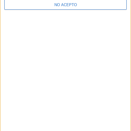
NO ACEPTO
SÍ, QUIERO APUNTARME
Lo más leído
Hoy
Este mes
Calculadora de Notas de Selectividad / PAU