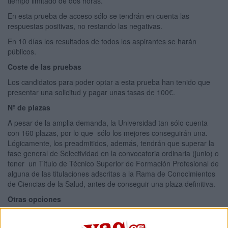
tiempo limitado de dos horas.
En esta prueba de acceso sólo se tendrán en cuenta las
respuestas positivas, no restando las negativas.
En 10 días los resultados de todos los aspirantes se harán
públicos.
Coste de las pruebas
Los candidatos para poder optar a esta prueba han tenido que
presentar una solicitud y pagar unas tasas de 100€.
Nº de plazas
A pesar de la amplia demanda, la Universidad tan sólo cuenta
con 160 plazas, por lo que sólo los mejores conseguirán una.
Lógicamente, los preadmitidos, además, tendrán que superar la
fase general de Selectividad en la convocatoria ordinaria (junio) o
tener un Título de Técnico Superior de Formación Profesional de
alguna de las titulaciones adscritas a la Rama de Conocimientos
de Ciencias de la Salud, antes de conseguir una plaza definitiva.
Otras opciones
Si eres uno de los muchos estudiantes que quiere estudiar este
grado, aquí tienes un
listado completo con todas las