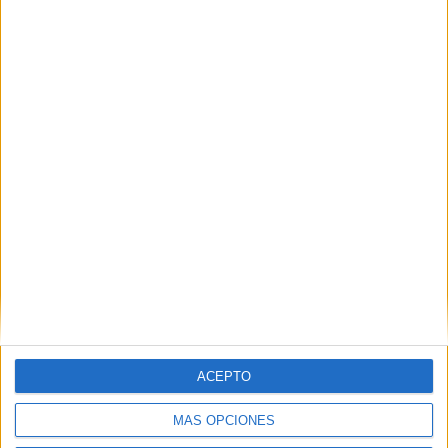
No te quedes fuera...
ACEPTO
¡Únete a 75.000+ estudiantes como tú!
Recibe nuestros
reportajes, guías y más, directamente en su buzón y
consigue
MÁS OPCIONES
GRATIS nuestra Guía de Universidades
(36 páginas).