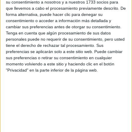
ejercicio mental. Aún más, estudiar organiza y reorganiza la
su consentimiento a nosotros y a nuestros 1733 socios para
mente, o mejor dicho, que el ejercicio mental cambia nuestro
que llevemos a cabo el procesamiento previamente descrito. De
modo de percibir y comprender la realidad.
forma alternativa, puede hacer clic para denegar su
consentimiento o acceder a información más detallada y
También se observa que los genes, el desarrollo particular de
cada uno y la experiencia adquirida modifican nuestra capacidad
cambiar sus preferencias antes de otorgar su consentimiento.
neuronal. Además, los neurólogos hacen hincapié en la
Tenga en cuenta que algún procesamiento de sus datos
necesidad de que los profesores conozcan cómo funciona
personales puede no requerir de su consentimiento, pero usted
nuestro cerebro para hacer que sus clases sean más efectivas y
tiene el derecho de rechazar tal procesamiento. Sus
que el alumno aproveche al máximo sus capacidades.
preferencias se aplicarán solo a este sitio web. Puede cambiar
sus preferencias o retirar su consentimiento en cualquier
La neurociencia está empezando a iluminar el camino de la
momento volviendo a este sitio y haciendo clic en el botón
educación y el aprendizaje, y en el futuro se aplicarán técnicas
"Privacidad" en la parte inferior de la página web.
cada vez más eficientes no sólo para estudiar sino tambiénpara
enseñar. Si te atrae este tema no te pierdas nuestro
número
Especial sobre Neurociencia y Aprendizaje
.
Artículos recomendados