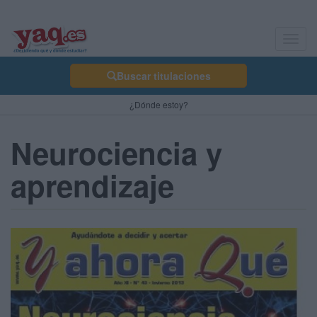
Toggl
navig
Buscar titulaciones
¿Dónde estoy?
Neurociencia y
aprendizaje