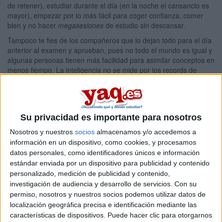
de retener), estudiar durante el día (en la noche el cansancio es
mayor), empezar por lo más fácil para coger confianza, comer
bien y no hacer
megasesiones
de estudio sin descansar.
Tampoco te fies de los compañeros que lo dejan todo para el día
anterior al examen y aprueban, pues no todo el mundo es igual y
algunas personas tienen más facilidad para asimilar conceptos en
menos tiempo. La inteligencia no se mide por los records de
memorización
in extremis
sino por conocer los propios límites y
saber usarlos en nuestro propio beneficio.
Descubrimientos fundamentales de la neurociencia
Su privacidad es importante para nosotros
La neurología –tradicionalmente ocupada en resolver problemas
de salud clínicos- está aportando datos relevantes para la
Nosotros y nuestros
socios
almacenamos y/o accedemos a
educación y el aprendizaje. Mediante pruebas como la
información en un dispositivo, como cookies, y procesamos
Resonancia Magnética Nuclear (RMN), la Tomografía Axial
datos personales, como identificadores únicos e información
Computerizada (TAC) y sobre todo la Tomografía con Emisión de
estándar enviada por un dispositivo para publicidad y contenido
Positrones (TEP), los científicos están fotografiando nuestros
personalizado, medición de publicidad y contenido,
pensamientos, emociones, conductas y la forma en que
investigación de audiencia y desarrollo de servicios.
Con su
recordamos muchas cosas.
permiso, nosotros y nuestros socios podemos utilizar datos de
De este modo se observa como el aprendizaje cambia la
localización geográfica precisa e identificación mediante las
estructura física del cerebro, es decir, que se fortalece con el
características de dispositivos. Puede hacer clic para otorgarnos