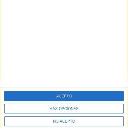
SÍ, QUIERO APUNTARME
Inicia sesión
o
regístrate
para enviar comentarios
ACEPTO
MÁS OPCIONES
NO ACEPTO