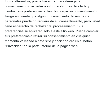
forma alternativa, puede hacer clic para denegar su
consentimiento o acceder a información más detallada y
cambiar sus preferencias antes de otorgar su consentimiento.
Tenga en cuenta que algún procesamiento de sus datos
personales puede no requerir de su consentimiento, pero usted
tiene el derecho de rechazar tal procesamiento. Sus
preferencias se aplicarán solo a este sitio web. Puede cambiar
sus preferencias o retirar su consentimiento en cualquier
momento volviendo a este sitio y haciendo clic en el botón
Lista de Espera de la Universidad - Qué
"Privacidad" en la parte inferior de la página web.
significa y qué hacer para poder ser admitido
Preinscripción online 2026: fechas, formularios
y nuestros mejores consejos