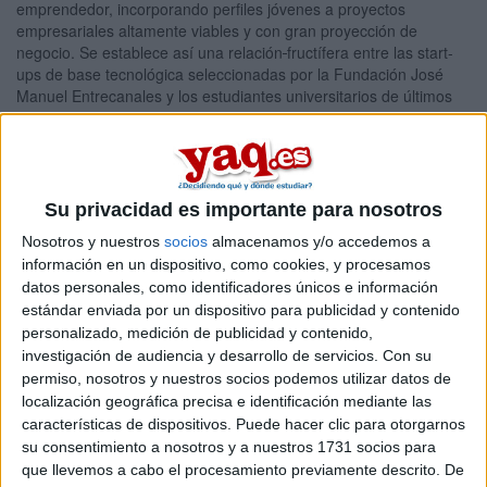
emprendedor, incorporando perfiles jóvenes a proyectos
empresariales altamente viables y con gran proyección de
negocio. Se establece así una relación
fructífera entre las start-
ups de base tecnológica seleccionadas por la Fundación José
Manuel Entrecanales y los estudiantes universitarios de últimos
cursos de Ingeniería Informática, de Telecomunicación, e
Industrial, Arquitectura, Administración y Dirección de Empresas,
Economía, Marketing y Publicidad y Relaciones Públicas con el
propósito de completar su formación académica y proporcionar, a
su vez, una experiencia pre profesional que mejore su
Su privacidad es importante para nosotros
empleabilidad y que pueda facilitar su futura inserción laboral.
Nosotros y nuestros
socios
almacenamos y/o accedemos a
Con carácter general, habrá tres convocatorias anuales y la
información en un dispositivo, como cookies, y procesamos
duración de las prácticas será la prevista en el plan académico o,
datos personales, como identificadores únicos e información
en el caso de las prácticas extracurriculares, la que determine la
estándar enviada por un dispositivo para publicidad y contenido
universidad de procedencia del candidato, siendo lo habitual, una
personalizado, medición de publicidad y contenido,
duración de 900 horas por curso académico.
investigación de audiencia y desarrollo de servicios.
Con su
Si te interesa conseguir una de las plazas convocadas para la
permiso, nosotros y nuestros socios podemos utilizar datos de
primera convocatoria debes registrarte en
http://www.fue.es/fjme
localización geográfica precisa e identificación mediante las
antes del próximo día 31 de mayo.
características de dispositivos. Puede hacer clic para otorgarnos
Artículos recomendados
su consentimiento a nosotros y a nuestros 1731 socios para
que llevemos a cabo el procesamiento previamente descrito. De