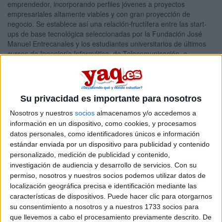
emprendedor, incorporando perfiles jóvenes a proyectos
empresariales altamente viables y con gran proyección de
negocio. Se establece así una relación
fructífera entre las start-
ups de base tecnológica seleccionadas por la Fundación José
Manuel Entrecanales y los estudiantes universitarios de últimos
cursos de Ingeniería Informática, de Telecomunicación, e
Industrial, Arquitectura, Administración y Dirección de Empresas,
Economía, Marketing y Publicidad y Relaciones Públicas con el
propósito de completar su formación académica y proporcionar, a
su vez, una experiencia pre profesional que mejore su
Su privacidad es importante para nosotros
empleabilidad y que pueda facilitar su futura inserción laboral.
Con carácter general, habrá tres convocatorias anuales y la
Nosotros y nuestros
socios
almacenamos y/o accedemos a
duración de las prácticas será la prevista en el plan académico o,
información en un dispositivo, como cookies, y procesamos
en el caso de las prácticas extracurriculares, la que determine la
datos personales, como identificadores únicos e información
universidad de procedencia del candidato, siendo lo habitual, una
estándar enviada por un dispositivo para publicidad y contenido
duración de 900 horas por curso académico.
personalizado, medición de publicidad y contenido,
investigación de audiencia y desarrollo de servicios.
Con su
Si te interesa conseguir una de las plazas convocadas para la
permiso, nosotros y nuestros socios podemos utilizar datos de
primera convocatoria debes registrarte en
http://www.fue.es/fjme
localización geográfica precisa e identificación mediante las
antes del próximo día 31 de mayo.
características de dispositivos. Puede hacer clic para otorgarnos
Artículos recomendados
su consentimiento a nosotros y a nuestros 1733 socios para
que llevemos a cabo el procesamiento previamente descrito. De