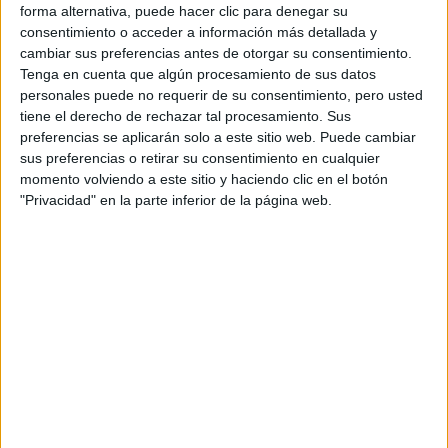
forma alternativa, puede hacer clic para denegar su
consentimiento o acceder a información más detallada y
cambiar sus preferencias antes de otorgar su consentimiento.
Tenga en cuenta que algún procesamiento de sus datos
personales puede no requerir de su consentimiento, pero usted
tiene el derecho de rechazar tal procesamiento. Sus
preferencias se aplicarán solo a este sitio web. Puede cambiar
sus preferencias o retirar su consentimiento en cualquier
momento volviendo a este sitio y haciendo clic en el botón
Lista de Espera de la Universidad - Qué
"Privacidad" en la parte inferior de la página web.
significa y qué hacer para poder ser admitido
Preinscripción online 2026: fechas, formularios
y nuestros mejores consejos