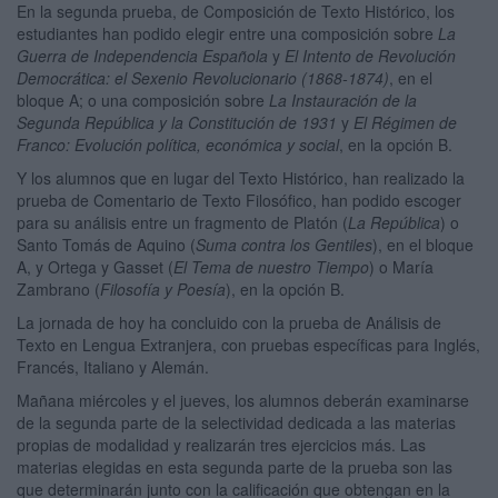
En la segunda prueba, de Composición de Texto Histórico, los
estudiantes han podido elegir entre una composición sobre
La
Guerra de Independencia Española
y
El Intento de Revolución
Democrática: el Sexenio Revolucionario (1868-1874)
, en el
bloque A; o una composición sobre
La Instauración de la
Segunda República y la Constitución de 1931
y
El Régimen de
Franco: Evolución política, económica y social
, en la opción B.
Y los alumnos que en lugar del Texto Histórico, han realizado la
prueba de Comentario de Texto Filosófico, han podido escoger
para su análisis entre un fragmento de Platón (
La República
) o
Santo Tomás de Aquino (
Suma contra los Gentiles
), en el bloque
A, y Ortega y Gasset (
El Tema de nuestro Tiempo
) o María
Zambrano (
Filosofía y Poesía
), en la opción B.
La jornada de hoy ha concluido con la prueba de Análisis de
Texto en Lengua Extranjera, con pruebas específicas para Inglés,
Francés, Italiano y Alemán.
Mañana miércoles y el jueves, los alumnos deberán examinarse
de la segunda parte de la selectividad dedicada a las materias
propias de modalidad y realizarán tres ejercicios más. Las
materias elegidas en esta segunda parte de la prueba son las
que determinarán junto con la calificación que obtengan en la