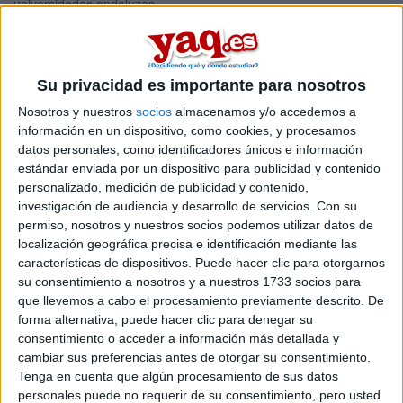
universidades andaluzas.
Los resultados de estas pruebas serán publicados por cada una
de las universidades andaluzas en sus tablones y página web a
medida que los correctores las entreguen, sin que esa
publicación tenga que ser simultánea. Del mismo modo, aquellos
Su privacidad es importante para nosotros
alumnos que no estén conformes con su calificación y quieren
Nosotros y nuestros
socios
almacenamos y/o accedemos a
presentar una reclamación, deberán atenerse a los plazos
información en un dispositivo, como cookies, y procesamos
específicos que establezca su universidad, que no tienen que
datos personales, como identificadores únicos e información
coincidir con el del resto.
estándar enviada por un dispositivo para publicidad y contenido
Para aquellos estudiantes que aprueben la selectividad en esta
personalizado, medición de publicidad y contenido,
convocatoria de junio el periodo de solicitud de acceso a las
investigación de audiencia y desarrollo de servicios.
Con su
universidades andaluzas se iniciará el próximo 28 de junio, fecha
permiso, nosotros y nuestros socios podemos utilizar datos de
en la que comienza el plazo para la entrega de las solicitudes,
localización geográfica precisa e identificación mediante las
que permanecerá abierto hasta el 12 de julio.
características de dispositivos. Puede hacer clic para otorgarnos
La preinscripción para el acceso a la universidad se podrán
su consentimiento a nosotros y a nuestros 1733 socios para
realizar en la dirección
que llevemos a cabo el procesamiento previamente descrito. De
www.juntadeandalucia.es/innovacioncienciayempresa
, de modo
forma alternativa, puede hacer clic para denegar su
que los alumnos podrán consultar a través de la web de la
consentimiento o acceder a información más detallada y
Consejería de Innovación, Ciencia y Empresa todo el
cambiar sus preferencias antes de otorgar su consentimiento.
procedimiento de adjudicación de plaza para, posteriormente,
Tenga en cuenta que algún procesamiento de sus datos
formalizar su matrícula en la facultad o centro universitario
personales puede no requerir de su consentimiento, pero usted