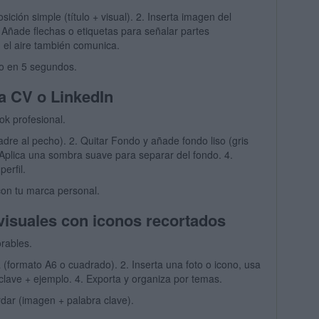
ición simple (título + visual). 2. Inserta imagen del
 Añade flechas o etiquetas para señalar partes
: el aire también comunica.
to en 5 segundos.
a CV o LinkedIn
ook profesional.
dre al pecho). 2. Quitar Fondo y añade fondo liso (gris
3. Aplica una sombra suave para separar del fondo. 4.
erfil.
on tu marca personal.
visuales con iconos recortados
rables.
ta (formato A6 o cuadrado). 2. Inserta una foto o icono, usa
 clave + ejemplo. 4. Exporta y organiza por temas.
dar (imagen + palabra clave).