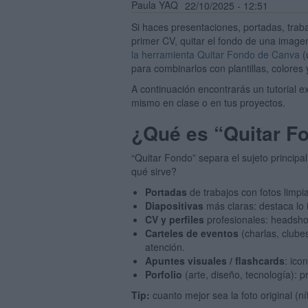
Paula YAQ
22/10/2025 - 12:51
Si haces presentaciones, portadas, traba
primer CV, quitar el fondo de una image
la herramienta Quitar Fondo de Canva
(
para combinarlos con plantillas, colores 
A continuación encontrarás un tutorial 
mismo en clase o en tus proyectos.
¿Qué es “Quitar F
“Quitar Fondo” separa el sujeto principal 
qué sirve?
Portadas
de trabajos con fotos limp
Diapositivas
más claras: destaca lo 
CV y perfiles
profesionales: headsho
Carteles de eventos
(charlas, clube
atención.
Apuntes visuales / flashcards
: ico
Porfolio
(arte, diseño, tecnología): 
Tip:
cuanto mejor sea la foto original (ní