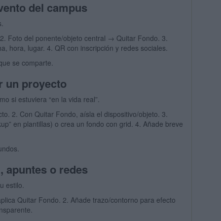
 evento del campus
s.
”. 2. Foto del ponente/objeto central → Quitar Fondo. 3.
a, hora, lugar. 4. QR con inscripción y redes sociales.
 que se comparte.
r un proyecto
o si estuviera “en la vida real”.
to. 2. Con Quitar Fondo, aísla el dispositivo/objeto. 3.
” en plantillas) o crea un fondo con grid. 4. Añade breve
undos.
n, apuntes o redes
u estilo.
aplica Quitar Fondo. 2. Añade trazo/contorno para efecto
ansparente.