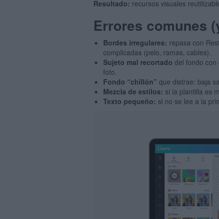
Resultado:
recursos visuales reutilizab
Errores comunes (y
Bordes irregulares:
repasa con Res
complicadas (pelo, ramas, cables).
Sujeto mal recortado
del fondo con c
foto.
Fondo “chillón”
que distrae: baja s
Mezcla de estilos:
si la plantilla es
Texto pequeño:
si no se lee a la pr