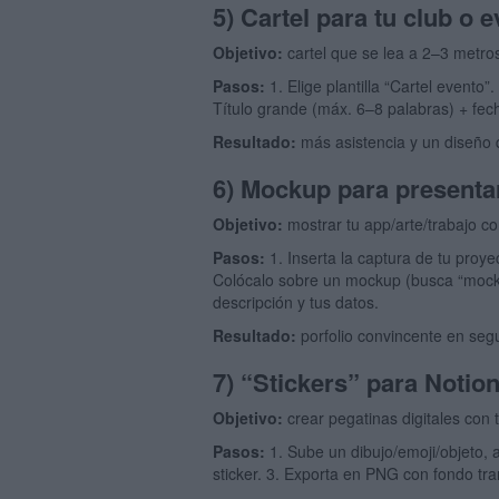
5) Cartel para tu club o
Objetivo:
cartel que se lea a 2–3 metro
Pasos:
1. Elige plantilla “Cartel evento
Título grande (máx. 6–8 palabras) + fech
Resultado:
más asistencia y un diseño
6) Mockup para presenta
Objetivo:
mostrar tu app/arte/trabajo com
Pasos:
1. Inserta la captura de tu proyec
Colócalo sobre un mockup (busca “mockup
descripción y tus datos.
Resultado:
porfolio convincente en seg
7) “Stickers” para Notio
Objetivo:
crear pegatinas digitales con t
Pasos:
1. Sube un dibujo/emoji/objeto, 
sticker. 3. Exporta en PNG con fondo tr