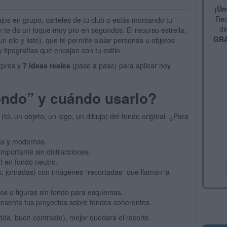
¡Ún
Rec
jos en grupo, carteles de tu club o estás montando tu
di
n te da un toque muy pro en segundos. El recurso estrella:
GRA
un clic y listo), que te permite aislar personas u objetos
y tipografías que encajan con tu estilo.
exprés y
7 ideas reales
(paso a paso) para aplicar hoy
ondo” y cuándo usarlo?
(tú, un objeto, un logo, un dibujo) del fondo original. ¿Para
ias y modernas.
importante sin distracciones.
t en fondo neutro.
s, jornadas) con imágenes “recortadas” que llaman la
nos o figuras sin fondo para esquemas.
presenta tus proyectos sobre fondos coherentes.
tida, buen contraste), mejor quedará el recorte.