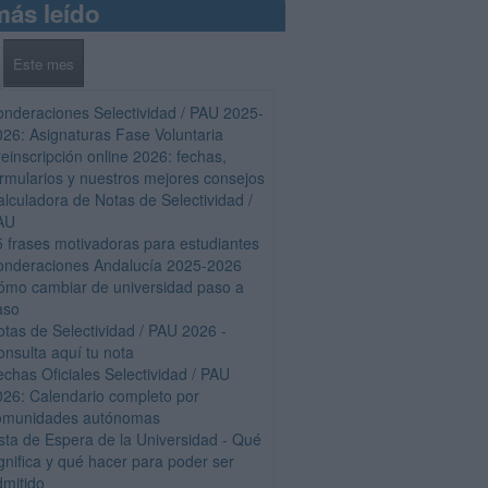
más leído
Este mes
onderaciones Selectividad / PAU 2025-
026: Asignaturas Fase Voluntaria
einscripción online 2026: fechas,
ormularios y nuestros mejores consejos
alculadora de Notas de Selectividad /
AU
5 frases motivadoras para estudiantes
onderaciones Andalucía 2025-2026
ómo cambiar de universidad paso a
aso
otas de Selectividad / PAU 2026 -
onsulta aquí tu nota
echas Oficiales Selectividad / PAU
026: Calendario completo por
omunidades autónomas
ista de Espera de la Universidad - Qué
gnifica y qué hacer para poder ser
dmitido