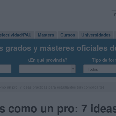
electividad/PAU
Masters
Cursos
Universidades
s grados y másteres oficiales 
¿En qué provincia?
Tipo de for
omo un pro: 7 ideas prácticas para estudiantes (sin complicarte)
s como un pro: 7 ideas