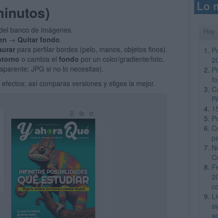
Lo 
minutos)
del banco de imágenes.
Hoy
en
→
Quitar fondo
.
aurar
para perfilar bordes (pelo, manos, objetos finos).
P
ntorno
o cambia el
fondo
por un color/gradiente/foto.
2
sparente; JPG si no lo necesitas).
Pr
f
 efectos; así comparas versiones y eliges la mejor.
C
P
1
P
C
p
N
C
F
2
c
L
si
a