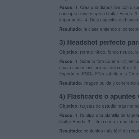
Pasos:
1. Crea una diapositiva con dispos
concepto clave y aplica Quitar Fondo. 3.
importantes. 4. Deja espacios en blanco
Resultado:
la clase entiende el concep
3) Headshot perfecto par
Objetivo:
retrato nítido, fondo neutro, l
Pasos:
1. Sube tu foto (buena luz, encua
suave / color institucional del centro). 
Exporta en PNG/JPG y súbela a tu CV o p
Resultado:
imagen pulida y coherente c
4) Flashcards o apuntes 
Objetivo:
tarjetas de estudio más memo
Pasos:
1. Duplica una plantilla de tarje
Quitar Fondo. 3. Título corto + una idea
Resultado:
contenido más fácil de recor