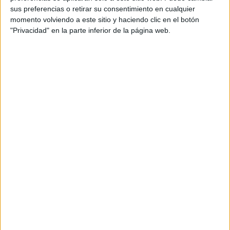
sus preferencias o retirar su consentimiento en cualquier
momento volviendo a este sitio y haciendo clic en el botón
"Privacidad" en la parte inferior de la página web.
Preinscripción online 2026: fechas, formularios
y nuestros mejores consejos
Convocatoria extraordinaria de
Selectividad/PAU 2026: qué es y cómo afecta a
tus opciones