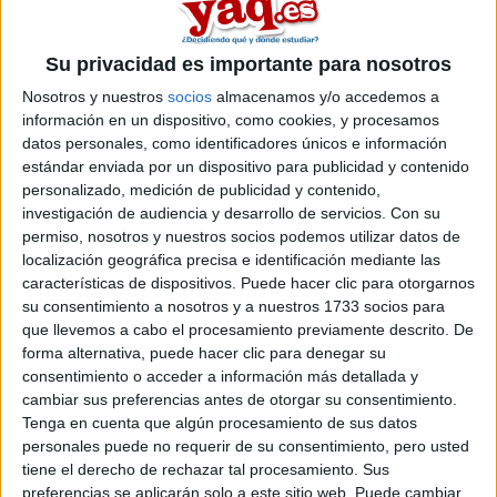
cantidad muy inferior a la que supondría pagar clases de inglés
fuera del año escolar durante los años que se necesitan para
dominar una segunda lengua”.
Su privacidad es importante para nosotros
Los plazos para la matrícula en el curso 2010-2011 ya están
Nosotros y nuestros
socios
almacenamos y/o accedemos a
abiertos, si quieres obtener más información pincha
aquí
.
información en un dispositivo, como cookies, y procesamos
Artículos recomendados
datos personales, como identificadores únicos e información
estándar enviada por un dispositivo para publicidad y contenido
personalizado, medición de publicidad y contenido,
investigación de audiencia y desarrollo de servicios.
Con su
permiso, nosotros y nuestros socios podemos utilizar datos de
localización geográfica precisa e identificación mediante las
características de dispositivos. Puede hacer clic para otorgarnos
su consentimiento a nosotros y a nuestros 1733 socios para
que llevemos a cabo el procesamiento previamente descrito. De
forma alternativa, puede hacer clic para denegar su
consentimiento o acceder a información más detallada y
Lista de Espera de la Universidad - Qué
cambiar sus preferencias antes de otorgar su consentimiento.
significa y qué hacer para poder ser admitido
Tenga en cuenta que algún procesamiento de sus datos
personales puede no requerir de su consentimiento, pero usted
tiene el derecho de rechazar tal procesamiento. Sus
preferencias se aplicarán solo a este sitio web. Puede cambiar