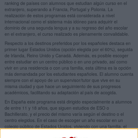
ranking de países con alumnos que estudian algún curso en el
extranjero, superando a Francia, Portugal y Polonia. La
realización de estos programas está considerada a nivel
internacional como el sistema más idóneo para adquirir el
dominio de una segunda lengua y a su regreso del año escolar
en el extranjero, el curso realizado es plenamente convalidable.
Respecto a los destinos preferidos por los españoles destaca en
primer lugar Estados Unidos (opción elegida por el 60%), seguida
de Irlanda, Reino Unido y Canadá. Además, es posible escoger
entre estudiar en un centro público o en uno privado, así como
vivir en una residencia o con una familia, esta última es la opción
más demandada por los estudiantes españoles. El alumno cuenta
siempre con el apoyo de un supervisor/tutor que vive en su
misma ciudad y que hace un seguimiento de sus progresos
académicos, facilitando su adaptación al país de acogida.
En España este programa está dirigido especialmente a alumnos
de entre 11 y 18 años, que siguen estudios de ESO o
Bachillerato, y el precio del mismo varía según el destino o el
centro elegidos. En el caso de escoger un año escolar en un
colegio público de Estados Unidos, viviendo con una familia, el
precio puede rondar los 8.000 euros. Para Marta Galea “es una