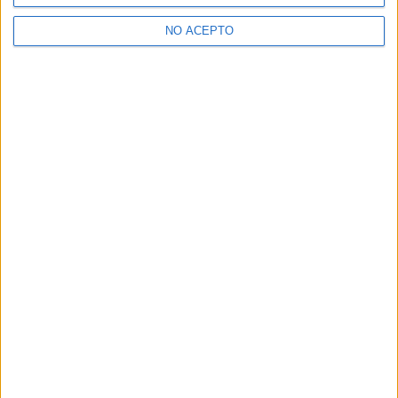
NO ACEPTO
SÍ, QUIERO APUNTARME
Lo más leído
Hoy
Este mes
Amazon lanza más de 100 increíbles ofertas para la vuelta