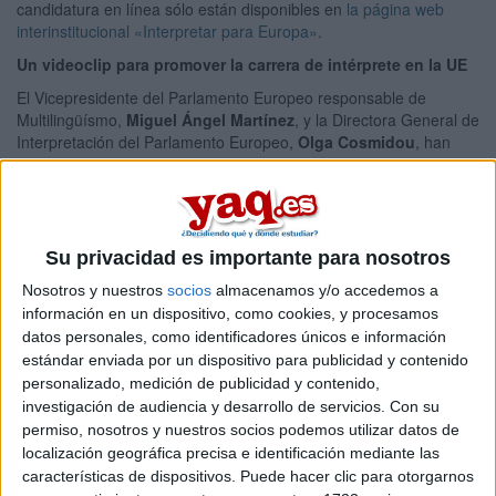
candidatura en línea sólo están disponibles en
la página web
interinstitucional «Interpretar para Europa».
Un videoclip para promover la carrera de intérprete en la UE
El Vicepresidente del Parlamento Europeo responsable de
Multilingüísmo,
Miguel Ángel Martínez
, y la Directora General de
Interpretación del Parlamento Europeo,
Olga Cosmidou
, han
presentado un
videoclip
para promover los estudios y la
profesión de intérprete en la Unión Europea.
El vicepresidente de la Eurocámara defendió el multilingüísmo
como seña de identidad de la Unión Europea y la Directora
Su privacidad es importante para nosotros
General de Interpretación del Parlamento Europeo animó a los
estudiantes españoles a apostar por esta carrera como salida
Nosotros y nuestros
socios
almacenamos y/o accedemos a
laboral. Olga Cosmidou enfatizó en lo interesante que es estudiar
información en un dispositivo, como cookies, y procesamos
los idiomas menos conocidos. “Se necesitan profesionales
datos personales, como identificadores únicos e información
capaces de traducir los idiomas de los países que se han unido
estándar enviada por un dispositivo para publicidad y contenido
recientemente a la Unión Europea (Eslovaquia, Estonia, Letonia,
personalizado, medición de publicidad y contenido,
Lituania o Polonia, entre otros) o que quieren adherirse en un
investigación de audiencia y desarrollo de servicios.
Con su
futuro, así lenguas como el árabe o el ruso”.
permiso, nosotros y nuestros socios podemos utilizar datos de
Puedes ver el videoclip en
YouTube
.
localización geográfica precisa e identificación mediante las
características de dispositivos. Puede hacer clic para otorgarnos
Algunas estadísticas: