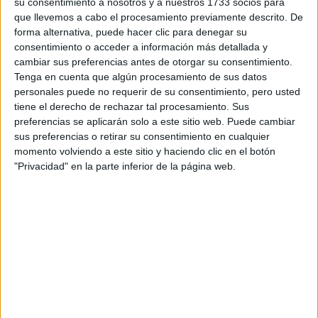
su consentimiento a nosotros y a nuestros 1733 socios para
• El coste total de las actividades de traducción e interpretación
que llevemos a cabo el procesamiento previamente descrito. De
en todas las instituciones de la UE en 2005 representó el 1 por
forma alternativa, puede hacer clic para denegar su
ciento del presupuesto general comunitario: unos 1.123 millones
consentimiento o acceder a información más detallada y
de euros.
cambiar sus preferencias antes de otorgar su consentimiento.
Tenga en cuenta que algún procesamiento de sus datos
• Desde 2005, el Parlamento Europeo ha traducido más de un
millón de páginas al año.
personales puede no requerir de su consentimiento, pero usted
tiene el derecho de rechazar tal procesamiento. Sus
• El sistema de la Unión Europea requiere una media de más de
preferencias se aplicarán solo a este sitio web. Puede cambiar
2.000 traductores y 800 intérpretes al día.
sus preferencias o retirar su consentimiento en cualquier
Encuentra dónde estudiar Traducción e Interpretación en
nuestro
momento volviendo a este sitio y haciendo clic en el botón
buscador de carreras
.
"Privacidad" en la parte inferior de la página web.
Artículos recomendados