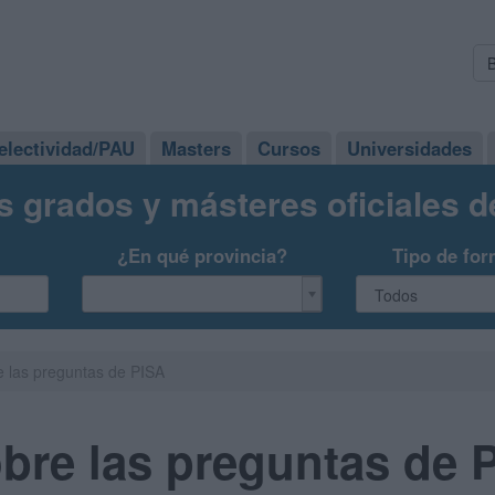
electividad/PAU
Masters
Cursos
Universidades
s grados y másteres oficiales 
¿En qué provincia?
Tipo de for
las preguntas de PISA
re las preguntas de 