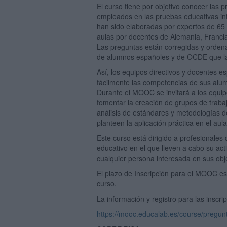
El curso tiene por objetivo conocer las p
empleados en las pruebas educativas i
han sido elaboradas por expertos de 65 
aulas por docentes de Alemania, Francia
Las preguntas están corregidas y ordena
de alumnos españoles y de OCDE que la
Así, los equipos directivos y docentes e
fácilmente las competencias de sus alum
Durante el MOOC se invitará a los equip
fomentar la creación de grupos de traba
análisis de estándares y metodologías d
planteen la aplicación práctica en el aul
Este curso está dirigido a profesionales d
educativo en el que lleven a cabo su acti
cualquier persona interesada en sus obj
El plazo de Inscripción para el MOOC es
curso.
La información y registro para las inscr
https://mooc.educalab.es/course/pregunt