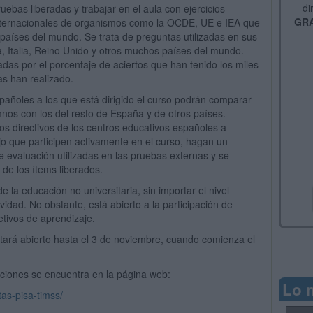
di
ruebas liberadas y trabajar en el aula con ejercicios
GRA
nternacionales de organismos como la OCDE, UE e IEA que
países del mundo. Se trata de preguntas utilizadas en sus
, Italia, Reino Unido y otros muchos países del mundo.
das por el porcentaje de aciertos que han tenido los miles
s han realizado.
spañoles a los que está dirigido el curso podrán comparar
nos con los del resto de España y de otros países.
os directivos de los centros educativos españoles a
jo que participen activamente en el curso, hagan un
e evaluación utilizadas en las pruebas externas y se
a de los ítems liberados.
e la educación no universitaria, sin importar el nivel
vidad. No obstante, está abierto a la participación de
etivos de aprendizaje.
tará abierto hasta el 3 de noviembre, cuando comienza el
ipciones se encuentra en la página web:
Lo 
as-pisa-timss/