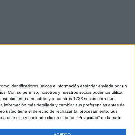
mo identificadores únicos e información estándar enviada por un
ios.
Con su permiso, nosotros y nuestros socios podemos utilizar
okies
 consentimiento a nosotros y a nuestros 1733 socios para que
el. +34 91 593 2767
 a información más detallada y cambiar sus preferencias antes de
o usted tiene el derecho de rechazar tal procesamiento. Sus
a este sitio y haciendo clic en el botón "Privacidad" en la parte
ACEPTO