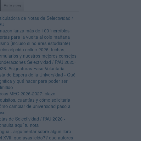
Este mes
alculadora de Notas de Selectividad /
AU
mazon lanza más de 100 increíbles
fertas para la vuelta al cole mañana
ismo (incluso si no eres estudiante)
einscripción online 2026: fechas,
ormularios y nuestros mejores consejos
onderaciones Selectividad / PAU 2025-
026: Asignaturas Fase Voluntaria
ista de Espera de la Universidad - Qué
gnifica y qué hacer para poder ser
dmitido
ecas MEC 2026-2027: plazo,
quisitos, cuantías y cómo solicitarla
ómo cambiar de universidad paso a
aso
otas de Selectividad / PAU 2026 -
onsulta aquí tu nota
engua.. argumentar sobre algun libro
el XVIII que ayas leido?? que autores