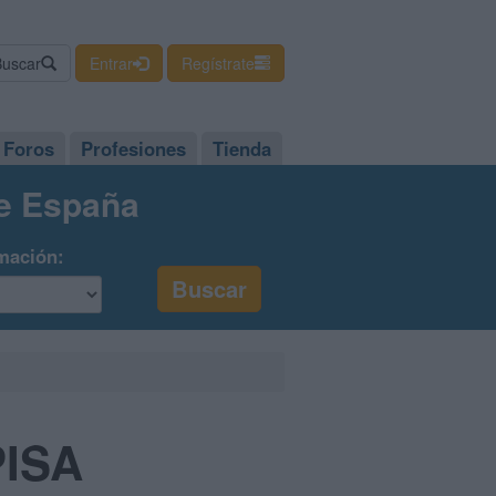
Buscar
Entrar
Regístrate
Foros
Profesiones
Tienda
de España
mación:
PISA