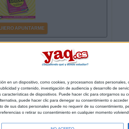
 QUIERO APUNTARME
mentarios
 en un dispositivo, como cookies, y procesamos datos personales, co
Quiénes somos
|
Contactar
|
Anúnciate
blicidad y contenido, investigación de audiencia y desarrollo de servic
o legal
|
Politica de privacidad
|
Condiciones generales
|
Política de co
as características de dispositivos. Puede hacer clic para otorgarnos su
s Mediterráneo S.L.
- Diego de León 47 - 28006 Madrid [ESPAÑA] - T
ternativa, puede hacer clic para denegar su consentimiento o acceder
 de sus datos personales puede no requerir de su consentimiento, per
referencias o retirar su consentimiento en cualquier momento volviendo 
NO ACEPTO