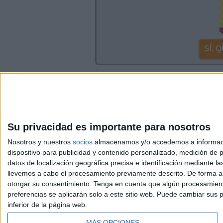
SÍ,
Inicia sesión
o
regístrate
para enviar co
Su privacidad es importante para nosotros
Nosotros y nuestros
socios
almacenamos y/o accedemos a información
dispositivo para publicidad y contenido personalizado, medición de pu
Avis
datos de localización geográfica precisa e identificación mediante l
© 2003-2026
Compá
llevemos a cabo el procesamiento previamente descrito. De forma al
otorgar su consentimiento.
Tenga en cuenta que algún procesamiento
preferencias se aplicarán solo a este sitio web. Puede cambiar sus p
inferior de la página web.
MÁS OPCIONES