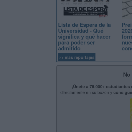
Lista de Espera de la
Prei
Universidad - Qué
2026
significa y qué hacer
for
para poder ser
nue
admitido
con
>> más reportajes
No 
¡Únete a 75.000+ estudiantes
directamente en su buzón y
consigue