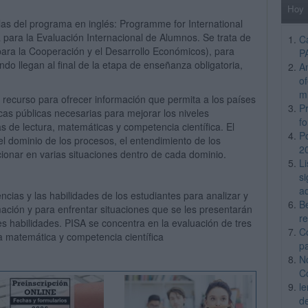
Hoy
as del programa en inglés: Programme for International
para la Evaluación Internacional de Alumnos. Se trata de
C
ara la Cooperación y el Desarrollo Económicos), para
P
do llegan al final de la etapa de enseñanza obligatoria,
A
o
m
recurso para ofrecer información que permita a los países
Pr
cas públicas necesarias para mejorar los niveles
f
s de lectura, matemáticas y competencia científica. El
P
el dominio de los procesos, el entendimiento de los
2
cionar en varias situaciones dentro de cada dominio.
L
si
a
cias y las habilidades de los estudiantes para analizar y
B
ación y para enfrentar situaciones que se les presentarán
re
les habilidades. PISA se concentra en la evaluación de tres
C
a matemática y competencia científica
p
N
C
l
d