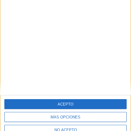
SÍ, QUIERO APUNTARME
Inicia sesión
o
regístrate
para enviar comentarios
ACEPTO
MÁS OPCIONES
NO ACEPTO