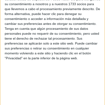
deporte realizado se prolonga más de una hora, pues con él nos
su consentimiento a nosotros y a nuestros 1733 socios para
aseguramos por un lado, una cantidad adecuada de glucosa para
que llevemos a cabo el procesamiento previamente descrito. De
la producción de energía y, por otro, los fluidos para la
forma alternativa, puede hacer clic para denegar su
rehidratación. En cambio, es mejor no consumir bebidas
consentimiento o acceder a información más detallada y
isotónicas antes del ejercicio, pues algunos carbohidratos pueden
cambiar sus preferencias antes de otorgar su consentimiento.
provocar una hiperglucemia que hace que la insulina en plasma
Tenga en cuenta que algún procesamiento de sus datos
sanguíneo reduzca el nivel de glucosa en sangre, generando una
hipoglucemia refleja y una inhibición de la utilización de los ácidos
personales puede no requerir de su consentimiento, pero usted
grasos. El resultado de todo esto es la utilización del glucógeno
tiene el derecho de rechazar tal procesamiento. Sus
muscular, apareciendo una fatiga temprana. Además, puede
preferencias se aplicarán solo a este sitio web. Puede cambiar
aparecer una desagradable sensación de plenitud de estomago.
sus preferencias o retirar su consentimiento en cualquier
momento volviendo a este sitio y haciendo clic en el botón
Por otra parte, en esfuerzos físicos en los que se evapora gran
"Privacidad" en la parte inferior de la página web.
cantidad de sudor, bien porque se trata de un ejercicio
prolongado bien porque se practique en un ambiente caluroso y
húmedo, las necesidades hídricas serán mayores. En estos
casos, sí está justificada la ingesta de bebidas con electrolitos.
Artículos recomendados