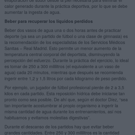
evaporación de sudor desde la piel necesaria para eliminar el
calor generado durante la práctica deportiva, por lo que se debe
aumentar la ingesta de agua.
Beber para recuperar los líquidos perdidos
Beber dos vasos de agua una o dos horas antes de practicar
deporte (ya sea un partido de fútbol o una clase de gimnasia) es
la recomendación de los especialistas de los Servicios Médicos
Sanitas – Real Madrid. Esto permite un menor aumento de la
temperatura central corporal del deportista, disminuyendo la
percepción del esfuerzo. Durante la práctica del ejercicio, lo ideal
es tomar de 250 a 300 mililitros (el equivalente a un vaso de
agua) cada 20 minutos, mientras que después se recomienda
ingerir entre 1,2 y 1,5 litros por cada kilogramo de peso perdido.
Por ejemplo, un jugador de fútbol profesional pierde de 2 a 3,5
kilos en cada partido. Esta reposición hídrica debe iniciarse tan
pronto como sea posible. De ahí que, según el doctor Díez, “sea
tan importante acostumbrar al propio organismo a ingerir la
misma cantidad de agua durante los entrenamientos, así nos
habituamos y evitamos molestias digestivas”.
Durante el descanso de los partidos hay que evitar beber
grandes cantidades. Entre 250 y 300 mililitros es la cantidad