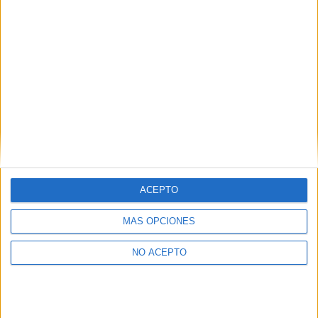
No te quedes fuera...
¡Únete a 75.000+ estudiantes como tú!
Recibe nuestros
reportajes, guías y más, directamente en su buzón y
consigue
GRATIS nuestra Guía de Universidades
(36 páginas).
ACEPTO
MÁS OPCIONES
NO ACEPTO
SÍ, QUIERO APUNTARME