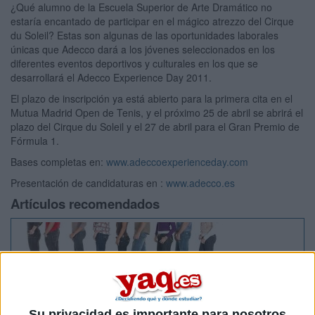
¿Qué alumno de la Escuela Superior de Arte Dramático no
estaría encantado de participar en el mágico atrezzo del Cirque
du Soleil? Estas son algunas de las oportunidades laborales
únicas que Adecco dará a los jóvenes seleccionados en los
diferentes eventos deportivos y culturales en los que se
desarrollará el Adecco Experience Day 2011.
El plazo de inscripción ya está abierto para la primera cita en el
Mutua Madrid Open de Tenis, y el próximo 25 de abril se abrirá el
plazo del Cirque du Soleil y el 27 de abril para el Gran Premio de
Fórmula 1.
Bases completas en:
www.adeccoexperienceday.com
Presentación de candidaturas en :
www.adecco.es
Artículos recomendados
Su privacidad es importante para nosotros