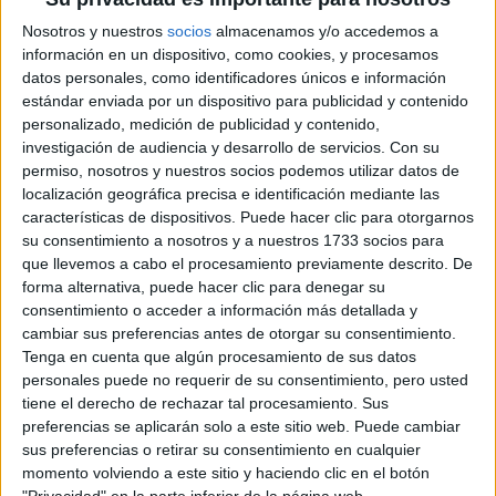
Nosotros y nuestros
socios
almacenamos y/o accedemos a
información en un dispositivo, como cookies, y procesamos
Lista de Espera de la Universidad - Qué
datos personales, como identificadores únicos e información
significa y qué hacer para poder ser admitido
estándar enviada por un dispositivo para publicidad y contenido
personalizado, medición de publicidad y contenido,
investigación de audiencia y desarrollo de servicios.
Con su
permiso, nosotros y nuestros socios podemos utilizar datos de
localización geográfica precisa e identificación mediante las
características de dispositivos. Puede hacer clic para otorgarnos
su consentimiento a nosotros y a nuestros 1733 socios para
que llevemos a cabo el procesamiento previamente descrito. De
forma alternativa, puede hacer clic para denegar su
consentimiento o acceder a información más detallada y
cambiar sus preferencias antes de otorgar su consentimiento.
Preinscripción online 2026: fechas, formularios
Tenga en cuenta que algún procesamiento de sus datos
y nuestros mejores consejos
personales puede no requerir de su consentimiento, pero usted
tiene el derecho de rechazar tal procesamiento. Sus
preferencias se aplicarán solo a este sitio web. Puede cambiar
sus preferencias o retirar su consentimiento en cualquier
momento volviendo a este sitio y haciendo clic en el botón
"Privacidad" en la parte inferior de la página web.