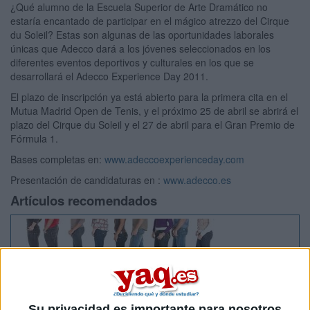
¿Qué alumno de la Escuela Superior de Arte Dramático no
estaría encantado de participar en el mágico atrezzo del Cirque
du Soleil? Estas son algunas de las oportunidades laborales
únicas que Adecco dará a los jóvenes seleccionados en los
diferentes eventos deportivos y culturales en los que se
desarrollará el Adecco Experience Day 2011.
El plazo de inscripción ya está abierto para la primera cita en el
Mutua Madrid Open de Tenis, y el próximo 25 de abril se abrirá el
plazo del Cirque du Soleil y el 27 de abril para el Gran Premio de
Fórmula 1.
Bases completas en:
www.adeccoexperienceday.com
Presentación de candidaturas en :
www.adecco.es
Artículos recomendados
Su privacidad es importante para nosotros