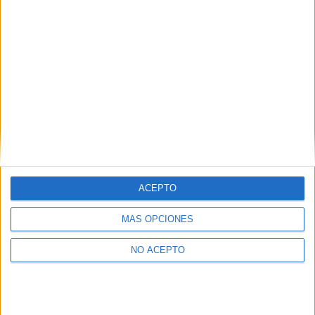
No te quedes fuera...
¡Únete a 75.000+ estudiantes como tú!
Recibe nuestros
reportajes, guías y más, directamente en su buzón y
consigue
GRATIS nuestra Guía de Universidades
(36 páginas).
ACEPTO
MÁS OPCIONES
NO ACEPTO
SÍ, QUIERO APUNTARME