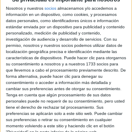
Nosotros y nuestros
socios
almacenamos y/o accedemos a
información en un dispositivo, como cookies, y procesamos
Lista de Espera de la Universidad - Qué
datos personales, como identificadores únicos e información
significa y qué hacer para poder ser admitido
estándar enviada por un dispositivo para publicidad y contenido
personalizado, medición de publicidad y contenido,
investigación de audiencia y desarrollo de servicios.
Con su
permiso, nosotros y nuestros socios podemos utilizar datos de
localización geográfica precisa e identificación mediante las
características de dispositivos. Puede hacer clic para otorgarnos
su consentimiento a nosotros y a nuestros 1733 socios para
que llevemos a cabo el procesamiento previamente descrito. De
forma alternativa, puede hacer clic para denegar su
consentimiento o acceder a información más detallada y
cambiar sus preferencias antes de otorgar su consentimiento.
Preinscripción online 2026: fechas, formularios
Tenga en cuenta que algún procesamiento de sus datos
y nuestros mejores consejos
personales puede no requerir de su consentimiento, pero usted
tiene el derecho de rechazar tal procesamiento. Sus
preferencias se aplicarán solo a este sitio web. Puede cambiar
sus preferencias o retirar su consentimiento en cualquier
momento volviendo a este sitio y haciendo clic en el botón
"Privacidad" en la parte inferior de la página web.