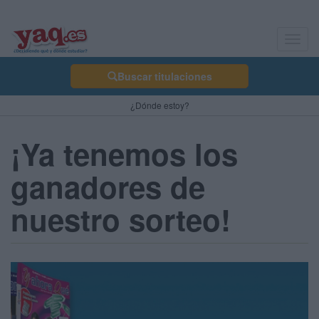
Toggl
navig
Buscar titulaciones
¿Dónde estoy?
¡Ya tenemos los
ganadores de
nuestro sorteo!