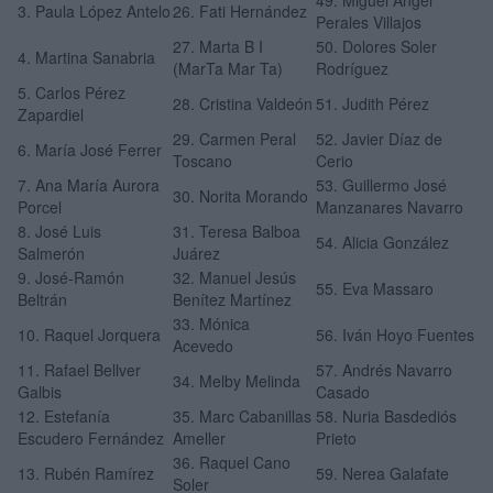
3. Paula López Antelo
26. Fati Hernández
Perales Villajos
27. Marta B I
50. Dolores Soler
4. Martina Sanabria
(MarTa Mar Ta)
Rodríguez
5. Carlos Pérez
28. Cristina Valdeón
51. Judith Pérez
Zapardiel
29. Carmen Peral
52. Javier Díaz de
6. María José Ferrer
Toscano
Cerio
7. Ana María Aurora
53. Guillermo José
30. Norita Morando
Porcel
Manzanares Navarro
8. José Luis
31. Teresa Balboa
54. Alicia González
Salmerón
Juárez
9. José-Ramón
32. Manuel Jesús
55. Eva Massaro
Beltrán
Benítez Martínez
33. Mónica
10. Raquel Jorquera
56. Iván Hoyo Fuentes
Acevedo
11. Rafael Bellver
57. Andrés Navarro
34. Melby Melinda
Galbis
Casado
12. Estefanía
35. Marc Cabanillas
58. Nuria Basdediós
Escudero Fernández
Ameller
Prieto
36. Raquel Cano
13. Rubén Ramírez
59. Nerea Galafate
Soler