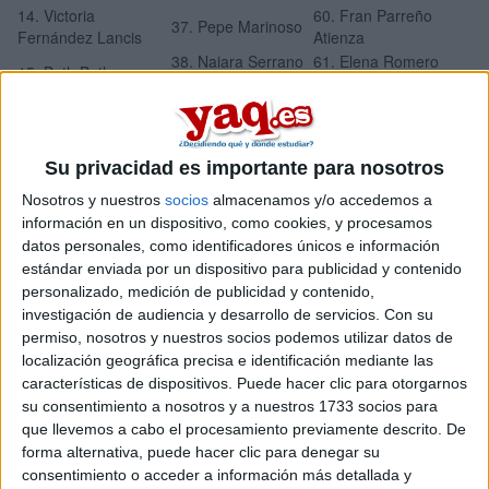
14. Victoria
60. Fran Parreño
37. Pepe Marinoso
Fernández Lancis
Atienza
38. Naiara Serrano
61. Elena Romero
15. Beth Beth
Rodríguez
Granados
16. Araceli Bermejo
39. José Javier
62. Luisa Vanegas
Peña
Nieto Onsurbe
63. Raúl Benito del
17. Toya Mateos
40. Campanilla VA
Su privacidad es importante para nosotros
Olmo
18. Andreea
41. Laura Gómez
Nosotros y nuestros
socios
almacenamos y/o accedemos a
64. Dani Algaba
Madalina Mardale
Rubio
información en un dispositivo, como cookies, y procesamos
65. Antonio Medina
datos personales, como identificadores únicos e información
19. Mari Lorenzo
42. Rayo EV
Raimundo
estándar enviada por un dispositivo para publicidad y contenido
20. Elena Nieto
43. Loren Cano
personalizado, medición de publicidad y contenido,
66. Javi Benito
Lorenzo
Soler
investigación de audiencia y desarrollo de servicios.
Con su
44. Patricia
permiso, nosotros y nuestros socios podemos utilizar datos de
21. Diego García
67. Estela Bibiloni Díaz
Bejarano Martín
localización geográfica precisa e identificación mediante las
45. Nieves
características de dispositivos. Puede hacer clic para otorgarnos
22. Elena Torres
Palomares Román
su consentimiento a nosotros y a nuestros 1733 socios para
23. Francisco
que llevemos a cabo el procesamiento previamente descrito. De
46. Ana Martín
Joaquín Chamizo
forma alternativa, puede hacer clic para denegar su
Bernal
Castlla
consentimiento o acceder a información más detallada y