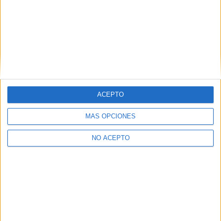
ACEPTO
Gente que quiere estudiar Trabajo
Social
MÁS OPCIONES
A 189 miembros les interesa esta carrera
Ver todos
NO ACEPTO