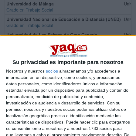
Universidad de Málaga
Univer
Grado en Trabajo Social
Universidad Nacional de Educación a Distancia (UNED)
Univer
Grado en Trabajo Social
Universidad de Las Palmas de Gran Canaria
Univer
Grado en Trabajo Social
Universidad de Castilla - La Mancha
Univer
Grado en Trabajo Social
Su privacidad es importante para nosotros
Universidad de Oviedo
Univer
Grado en Trabajo Social
Nosotros y nuestros
socios
almacenamos y/o accedemos a
información en un dispositivo, como cookies, y procesamos
Universidad de Las Palmas de Gran Canaria
Univer
datos personales, como identificadores únicos e información
Grado en Trabajo Social
estándar enviada por un dispositivo para publicidad y contenido
Centro
personalizado, medición de publicidad y contenido,
investigación de audiencia y desarrollo de servicios.
Con su
permiso, nosotros y nuestros socios podemos utilizar datos de
localización geográfica precisa e identificación mediante las
La Salle Centro Universitario
características de dispositivos. Puede hacer clic para otorgarnos
Grado en Trabajo Social
su consentimiento a nosotros y a nuestros 1733 socios para
Centro
que llevemos a cabo el procesamiento previamente descrito. De