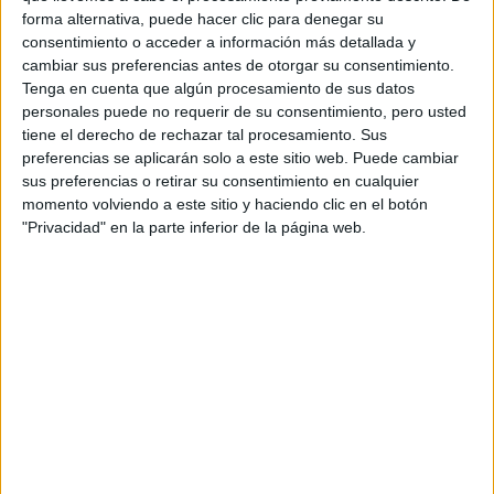
forma alternativa, puede hacer clic para denegar su
consentimiento o acceder a información más detallada y
cambiar sus preferencias antes de otorgar su consentimiento.
La Salle Centro Universitario
Tenga en cuenta que algún procesamiento de sus datos
Doble Titulación en Educación Social + Trabajo Social
personales puede no requerir de su consentimiento, pero usted
E.U. de Trabajo Social Ntra. Sra. del Camino
Centro
tiene el derecho de rechazar tal procesamiento. Sus
Grado en Trabajo Social
preferencias se aplicarán solo a este sitio web. Puede cambiar
sus preferencias o retirar su consentimiento en cualquier
Centro
momento volviendo a este sitio y haciendo clic en el botón
"Privacidad" en la parte inferior de la página web.
Centro Universitario Santa Ana
Grado en Trabajo Social
E.U. de Trabajo Social
Centro
Grado en Trabajo Social
Centro
La Salle Centro Universitario
Grado en Trabajo Social Híbrida