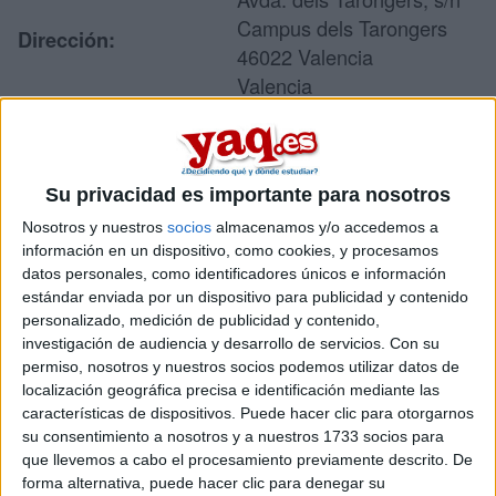
Campus dels Tarongers
Dirección:
46022 Valencia
Valencia
Recibir más
Su privacidad es importante para nosotros
información
Nosotros y nuestros
socios
almacenamos y/o accedemos a
información en un dispositivo, como cookies, y procesamos
Rellena este formulario con tus datos y te pondremos en
datos personales, como identificadores únicos e información
contacto directamente con la universidad o centro.
estándar enviada por un dispositivo para publicidad y contenido
personalizado, medición de publicidad y contenido,
Tu nombre:
*
investigación de audiencia y desarrollo de servicios.
Con su
permiso, nosotros y nuestros socios podemos utilizar datos de
Tus apellidos:
*
localización geográfica precisa e identificación mediante las
características de dispositivos. Puede hacer clic para otorgarnos
su consentimiento a nosotros y a nuestros 1733 socios para
Tu email:
*
que llevemos a cabo el procesamiento previamente descrito. De
forma alternativa, puede hacer clic para denegar su