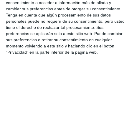
Acepto los
términos y condiciones
y la
política de
consentimiento o acceder a información más detallada y
privacidad
:
*
cambiar sus preferencias antes de otorgar su consentimiento.
Tenga en cuenta que algún procesamiento de sus datos
personales puede no requerir de su consentimiento, pero usted
tiene el derecho de rechazar tal procesamiento. Sus
preferencias se aplicarán solo a este sitio web. Puede cambiar
sus preferencias o retirar su consentimiento en cualquier
momento volviendo a este sitio y haciendo clic en el botón
Información básica sobre protección de datos
"Privacidad" en la parte inferior de la página web.
Responsable:
Compás Mediterráneo SL (Editora de la
web YAQ.es)
Finalidad:
La información recopilada mediante este
formulario será utilizada para:
Ponerte en contacto con el centro educativo
correspondiente, para que te proporcione la información
que has solicitado de acuerdo a tus intereses.
Informarte sobre temas de orientación educativa y
mejora personal de acuerdo a tus intereses mediante el
boletín electrónico de yaq.es, que puede incluir también
comunicaciones comerciales o publicitarias.