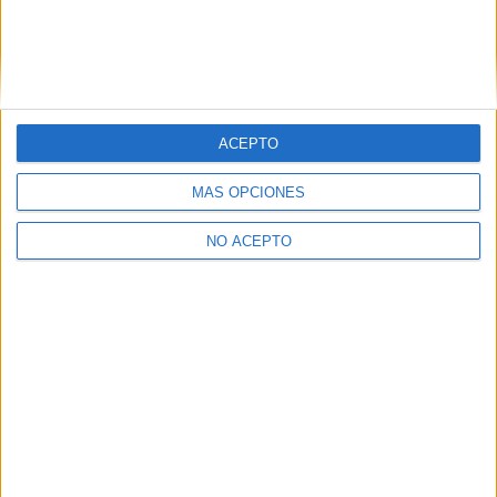
¿Necesitas alojamiento universitario en
Valencia?
>> Residencias de estudiantes y colegios mayores en Valencia
¿Decidiendo si estudiar esto?
ACEPTO
Pídeles información ¡GRATIS!
MÁS OPCIONES
Mapa
NO ACEPTO
+
−