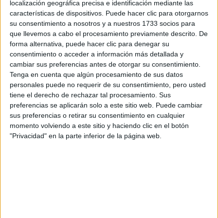
localización geográfica precisa e identificación mediante las
Tus apellidos:
*
características de dispositivos. Puede hacer clic para otorgarnos
su consentimiento a nosotros y a nuestros 1733 socios para
que llevemos a cabo el procesamiento previamente descrito. De
Tu email:
*
forma alternativa, puede hacer clic para denegar su
consentimiento o acceder a información más detallada y
¿Qué quieres preguntar?
*
cambiar sus preferencias antes de otorgar su consentimiento.
Tenga en cuenta que algún procesamiento de sus datos
personales puede no requerir de su consentimiento, pero usted
tiene el derecho de rechazar tal procesamiento. Sus
preferencias se aplicarán solo a este sitio web. Puede cambiar
sus preferencias o retirar su consentimiento en cualquier
momento volviendo a este sitio y haciendo clic en el botón
Escribe aquí las dudas o preguntas que te gustaría que te
"Privacidad" en la parte inferior de la página web.
respondieran: plazos de preinscripción, precios, plazas
disponibles…:
Acepto los
términos y condiciones
y la
política de
privacidad
:
*