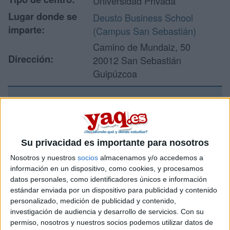
Universidad Privada
Lugar donde se
Deusto Business School
imparte:
(Campus San Sebastián)
Camino de Mundaiz, 50
Dirección:
20012 San Sebastián
Guipúzcoa
Recibir más
información
Su privacidad es importante para nosotros
Nosotros y nuestros
socios
almacenamos y/o accedemos a
Rellena este formulario con tus datos y un texto con las
preguntas que quieres hacer. Al pulsar el botón de enviar,
información en un dispositivo, como cookies, y procesamos
los datos y la pregunta que has introducido se enviarán
datos personales, como identificadores únicos e información
por correo electrónico al centro educativo para que te
estándar enviada por un dispositivo para publicidad y contenido
respondan ellos directamente.
personalizado, medición de publicidad y contenido,
investigación de audiencia y desarrollo de servicios.
Con su
Tu nombre:
*
permiso, nosotros y nuestros socios podemos utilizar datos de