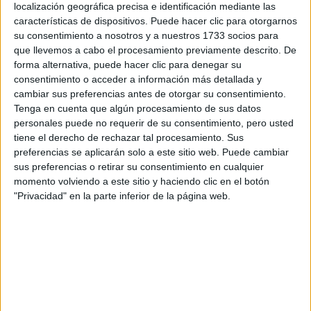
los datos y la pregunta que has introducido se enviarán
localización geográfica precisa e identificación mediante las
por correo electrónico al centro educativo para que te
características de dispositivos. Puede hacer clic para otorgarnos
respondan ellos directamente.
su consentimiento a nosotros y a nuestros 1733 socios para
Tu nombre:
*
que llevemos a cabo el procesamiento previamente descrito. De
forma alternativa, puede hacer clic para denegar su
consentimiento o acceder a información más detallada y
Tus apellidos:
*
cambiar sus preferencias antes de otorgar su consentimiento.
Tenga en cuenta que algún procesamiento de sus datos
personales puede no requerir de su consentimiento, pero usted
Tu email:
*
tiene el derecho de rechazar tal procesamiento. Sus
preferencias se aplicarán solo a este sitio web. Puede cambiar
¿Qué quieres preguntar?
*
sus preferencias o retirar su consentimiento en cualquier
momento volviendo a este sitio y haciendo clic en el botón
"Privacidad" en la parte inferior de la página web.
Escribe aquí las dudas o preguntas que te gustaría que te
respondieran: plazos de preinscripción, precios, plazas
disponibles…: