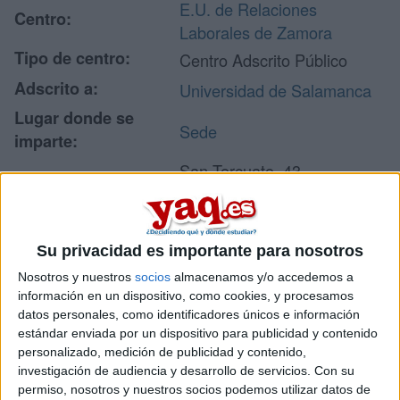
E.U. de Relaciones
Centro:
Laborales de Zamora
Tipo de centro:
Centro Adscrito Público
Adscrito a:
Universidad de Salamanca
Lugar donde se
Sede
imparte:
San Torcuato, 43
Dirección:
49014 Zamora
Zamora
Su privacidad es importante para nosotros
Nosotros y nuestros
socios
almacenamos y/o accedemos a
Recibir más
información en un dispositivo, como cookies, y procesamos
datos personales, como identificadores únicos e información
información
estándar enviada por un dispositivo para publicidad y contenido
personalizado, medición de publicidad y contenido,
Rellena este formulario con tus datos y un texto con las
investigación de audiencia y desarrollo de servicios.
Con su
preguntas que quieres hacer. Al pulsar el botón de enviar,
permiso, nosotros y nuestros socios podemos utilizar datos de