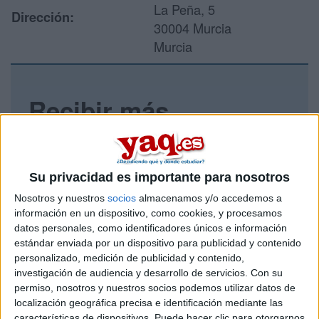
La Peña, 5
Dirección:
30004 Murcia
Murcia
Recibir más
información
Rellena este formulario con tus datos y un texto con las
Su privacidad es importante para nosotros
preguntas que quieres hacer. Al pulsar el botón de enviar,
los datos y la pregunta que has introducido se enviarán
Nosotros y nuestros
socios
almacenamos y/o accedemos a
por correo electrónico al centro educativo para que te
información en un dispositivo, como cookies, y procesamos
respondan ellos directamente.
datos personales, como identificadores únicos e información
Tu nombre:
*
estándar enviada por un dispositivo para publicidad y contenido
personalizado, medición de publicidad y contenido,
investigación de audiencia y desarrollo de servicios.
Con su
Tus apellidos:
*
permiso, nosotros y nuestros socios podemos utilizar datos de
localización geográfica precisa e identificación mediante las
características de dispositivos. Puede hacer clic para otorgarnos