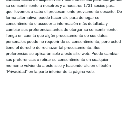
Tu email:
*
su consentimiento a nosotros y a nuestros 1731 socios para
que llevemos a cabo el procesamiento previamente descrito. De
¿Qué quieres preguntar?
*
forma alternativa, puede hacer clic para denegar su
consentimiento o acceder a información más detallada y
cambiar sus preferencias antes de otorgar su consentimiento.
Tenga en cuenta que algún procesamiento de sus datos
personales puede no requerir de su consentimiento, pero usted
tiene el derecho de rechazar tal procesamiento. Sus
preferencias se aplicarán solo a este sitio web. Puede cambiar
Escribe aquí las dudas o preguntas que te gustaría que te
sus preferencias o retirar su consentimiento en cualquier
respondieran: plazos de preinscripción, precios, plazas
momento volviendo a este sitio y haciendo clic en el botón
disponibles…:
"Privacidad" en la parte inferior de la página web.
Acepto los
términos y condiciones
y la
política de
privacidad
:
*
Información básica sobre protección de datos