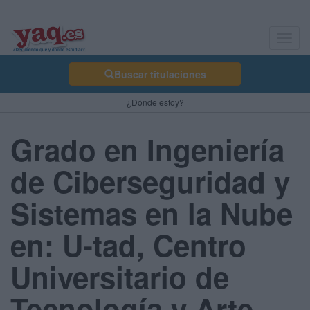
Toggl
navig
Buscar titulaciones
¿Dónde estoy?
Grado en Ingeniería
de Ciberseguridad y
Sistemas en la Nube
en: U-tad, Centro
Universitario de
Tecnología y Arte