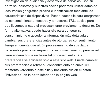
investigación de audiencia y desarrollo de servicios.
Con su
Rellena este formulario con tus datos y un texto con las
permiso, nosotros y nuestros socios podemos utilizar datos de
preguntas que quieres hacer. Al pulsar el botón de enviar,
localización geográfica precisa e identificación mediante las
los datos y la pregunta que has introducido se enviarán
características de dispositivos. Puede hacer clic para otorgarnos
por correo electrónico al centro educativo para que te
su consentimiento a nosotros y a nuestros 1731 socios para
respondan ellos directamente.
que llevemos a cabo el procesamiento previamente descrito. De
Tu nombre:
*
forma alternativa, puede hacer clic para denegar su
consentimiento o acceder a información más detallada y
cambiar sus preferencias antes de otorgar su consentimiento.
Tus apellidos:
*
Tenga en cuenta que algún procesamiento de sus datos
personales puede no requerir de su consentimiento, pero usted
Tu email:
*
tiene el derecho de rechazar tal procesamiento. Sus
preferencias se aplicarán solo a este sitio web. Puede cambiar
sus preferencias o retirar su consentimiento en cualquier
¿Qué quieres preguntar?
*
momento volviendo a este sitio y haciendo clic en el botón
"Privacidad" en la parte inferior de la página web.
Escribe aquí las dudas o preguntas que te gustaría que te
respondieran: plazos de preinscripción, precios, plazas