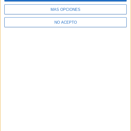
opciones
MÁS OPCIONES
¿Necesitas alojamiento universitario en Madrid?
NO ACEPTO
>> Residencias de estudiantes y colegios mayores en Madrid
¿Decidiendo si estudiar esto?
Pídeles información ¡GRATIS!
Mapa
+
−