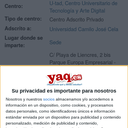
U-tad, Centro Universitario de
Centro:
Tecnología y Arte Digital
Tipo de centro:
Centro Adscrito Privado
Adscrito a:
Universidad Camilo José Cela
Lugar donde se
Sede
imparte:
C/ Playa de Liencres, 2 bis
Parque Europa Empresarial -
Dirección:
Edif. Madrid
28290 Las Rozas
Madrid
Su privacidad es importante para nosotros
Nosotros y nuestros
socios
almacenamos y/o accedemos a
información en un dispositivo, como cookies, y procesamos
Recibir más
datos personales, como identificadores únicos e información
información
estándar enviada por un dispositivo para publicidad y contenido
personalizado, medición de publicidad y contenido,