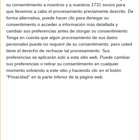
su consentimiento a nosotros y a nuestros 1731 socios para
¿Qué quieres preguntar?
*
que llevemos a cabo el procesamiento previamente descrito. De
forma alternativa, puede hacer clic para denegar su
consentimiento o acceder a información más detallada y
cambiar sus preferencias antes de otorgar su consentimiento.
Tenga en cuenta que algún procesamiento de sus datos
personales puede no requerir de su consentimiento, pero usted
Escribe aquí las dudas o preguntas que te gustaría que te
tiene el derecho de rechazar tal procesamiento. Sus
respondieran: plazos de preinscripción, precios, plazas
preferencias se aplicarán solo a este sitio web. Puede cambiar
disponibles…:
sus preferencias o retirar su consentimiento en cualquier
momento volviendo a este sitio y haciendo clic en el botón
Acepto los
términos y condiciones
y la
política de
"Privacidad" en la parte inferior de la página web.
privacidad
:
*
Información básica sobre protección de datos
Responsable:
Compás Mediterráneo SL (Editora de la