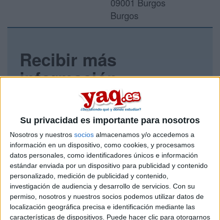
09001 Burgos
Burgos
Recibir más
información
Rellena este formulario con tus datos y un texto con las
preguntas que quieres hacer. Al pulsar el botón de enviar,
los datos y la pregunta que has introducido se enviarán
Su privacidad es importante para nosotros
por correo electrónico al centro educativo para que te
Nosotros y nuestros
socios
almacenamos y/o accedemos a
respondan ellos directamente.
información en un dispositivo, como cookies, y procesamos
Tu nombre:
*
datos personales, como identificadores únicos e información
estándar enviada por un dispositivo para publicidad y contenido
personalizado, medición de publicidad y contenido,
Tus apellidos:
*
investigación de audiencia y desarrollo de servicios.
Con su
permiso, nosotros y nuestros socios podemos utilizar datos de
Tu email:
*
localización geográfica precisa e identificación mediante las
características de dispositivos. Puede hacer clic para otorgarnos