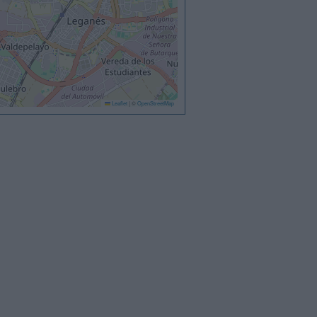
Leaflet
|
©
OpenStreetMap