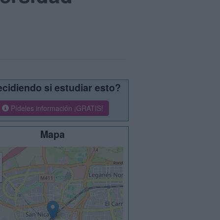
cidiendo si estudiar esto?
Pídeles información ¡GRATIS!
Mapa