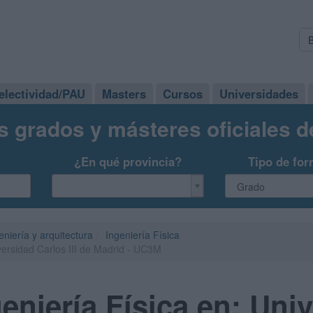
electividad/PAU
Masters
Cursos
Universidades
s grados y másteres oficiales 
¿En qué provincia?
Tipo de for
eniería y arquitectura
Ingeniería Física
versidad Carlos III de Madrid - UC3M
eniería Física en: Uni