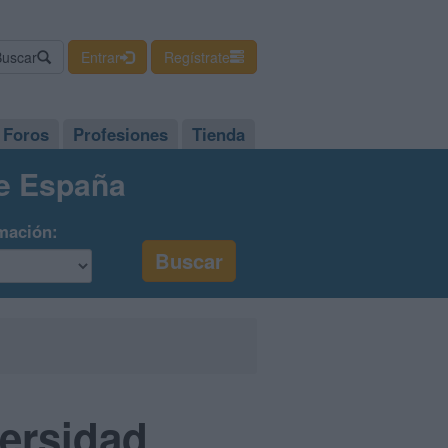
Buscar
Entrar
Regístrate
Foros
Profesiones
Tienda
de España
mación:
versidad