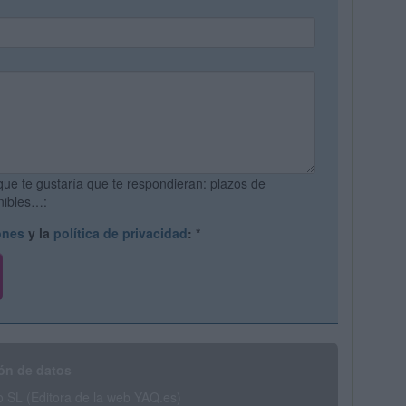
que te gustaría que te respondieran: plazos de
onibles…:
ones
y la
política de privacidad
:
*
ón de datos
SL (Editora de la web YAQ.es)