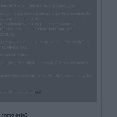
mediante este formulario será utilizada para:
 educativo correspondiente, para que te proporcione la
acuerdo a tus intereses.
ción educativa y mejora personal de acuerdo a tus
trónico de yaq.es, que puede incluir también
icitarias.
ualquier medio de comunicación, como correo electrónico,
ios electrónicos.
o del interesado.
SL (empresa editora de la web YAQ.es), así como el
rimir los datos, así como otros derechos, como se explica
 privacidad completa
aquí
.
s como ésta?