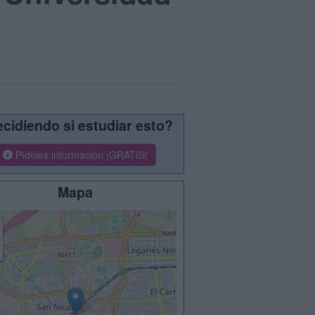
cidiendo si estudiar esto?
Pídeles información ¡GRATIS!
Mapa