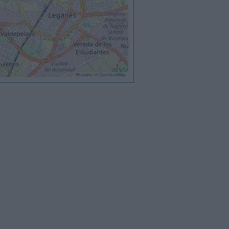
Leaflet
|
©
OpenStreetMap