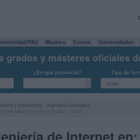
electividad/PAU
Masters
Cursos
Universidades
s grados y másteres oficiales 
¿En qué provincia?
Tipo de for
eniería y arquitectura
Ingeniería Telemática
: Universidad Carlos III de Madrid - UC3M
eniería de Internet en