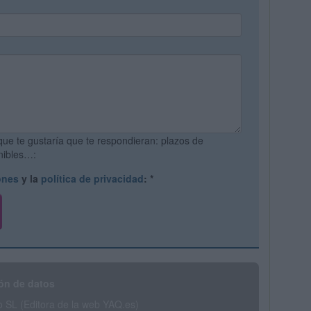
que te gustaría que te respondieran: plazos de
onibles…:
ones
y la
política de privacidad
:
*
ón de datos
SL (Editora de la web YAQ.es)