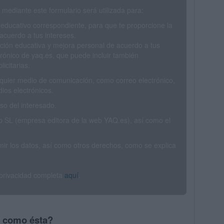
mediante este formulario será utilizada para:
 educativo correspondiente, para que te proporcione la
acuerdo a tus intereses.
ción educativa y mejora personal de acuerdo a tus
trónico de yaq.es, que puede incluir también
icitarias.
ualquier medio de comunicación, como correo electrónico,
ios electrónicos.
o del interesado.
SL (empresa editora de la web YAQ.es), así como el
rimir los datos, así como otros derechos, como se explica
 privacidad completa
aquí
.
s como ésta?