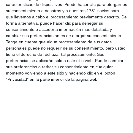
características de dispositivos. Puede hacer clic para otorgarnos
Tus apellidos:
*
su consentimiento a nosotros y a nuestros 1731 socios para
que llevemos a cabo el procesamiento previamente descrito. De
Tu email:
*
forma alternativa, puede hacer clic para denegar su
consentimiento o acceder a información más detallada y
cambiar sus preferencias antes de otorgar su consentimiento.
¿Qué quieres preguntar?
*
Tenga en cuenta que algún procesamiento de sus datos
personales puede no requerir de su consentimiento, pero usted
tiene el derecho de rechazar tal procesamiento. Sus
preferencias se aplicarán solo a este sitio web. Puede cambiar
sus preferencias o retirar su consentimiento en cualquier
momento volviendo a este sitio y haciendo clic en el botón
"Privacidad" en la parte inferior de la página web.
Escribe aquí las dudas o preguntas que te gustaría que te
respondieran: plazos de preinscripción, precios, plazas
disponibles…:
Acepto los
términos y condiciones
y la
política de
privacidad
:
*