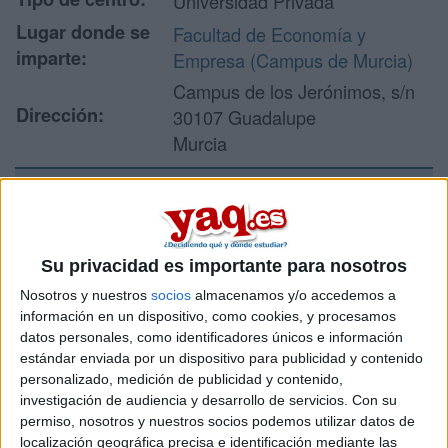
Universidad Privada
Lugar donde se
Facultad de Economía y
imparte:
Empresa (Campus de Murcia)
Campus de los Jerónimos, s/n
Dirección:
30107 Guadalupe
Murcia
Recibir más
información
Su privacidad es importante para nosotros
Nosotros y nuestros
socios
almacenamos y/o accedemos a
Rellena este formulario con tus datos y un texto con las
información en un dispositivo, como cookies, y procesamos
preguntas que quieres hacer. Al pulsar el botón de enviar,
datos personales, como identificadores únicos e información
los datos y la pregunta que has introducido se enviarán
estándar enviada por un dispositivo para publicidad y contenido
por correo electrónico al centro educativo para que te
personalizado, medición de publicidad y contenido,
respondan ellos directamente.
investigación de audiencia y desarrollo de servicios.
Con su
Tu nombre:
*
permiso, nosotros y nuestros socios podemos utilizar datos de
localización geográfica precisa e identificación mediante las