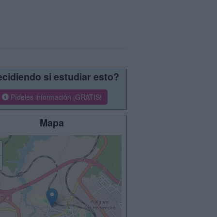
cidiendo si estudiar esto?
Pídeles información ¡GRATIS!
Mapa