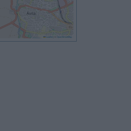
Leaflet
|
©
OpenStreetMap