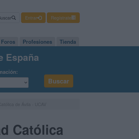
Buscar
Entrar
Regístrate
Foros
Profesiones
Tienda
de España
mación:
atólica de Ávila - UCAV
d Católica