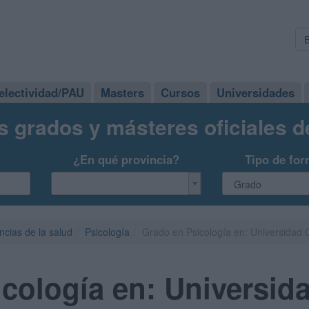
electividad/PAU
Masters
Cursos
Universidades
s grados y másteres oficiales 
¿En qué provincia?
Tipo de for
ncias de la salud
Psicología
Grado en Psicología en: Universidad C
cología en: Universida