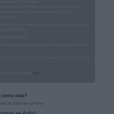
acuerdo a tus intereses.
ción educativa y mejora personal de acuerdo a tus
trónico de yaq.es, que puede incluir también
icitarias.
ualquier medio de comunicación, como correo electrónico,
ios electrónicos.
o del interesado.
SL (empresa editora de la web YAQ.es), así como el
rimir los datos, así como otros derechos, como se explica
 privacidad completa
aquí
.
s como ésta?
para ver todas las opciones
sitario en Ávila?