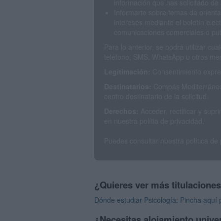
información que has solicitado de 
Informarte sobre temas de orienta
intereses mediante el boletín elec
comunicaciones comerciales o publ
Para lo anterior, se podrá utilizar c
teléfono, SMS, WhatsApp u otros med
Legitimación:
Consentimiento expres
Destinatarios:
Compás Mediterráneo 
centro destinatario de la solicitud.
Derechos:
Acceder, rectificar y sup
en nuestra polítia de privacidad.
Puedes consultar nuestra política de
¿Quieres ver más titulacione
Dónde estudiar Psicología: Pincha aquí 
¿Necesitas alojamiento univer