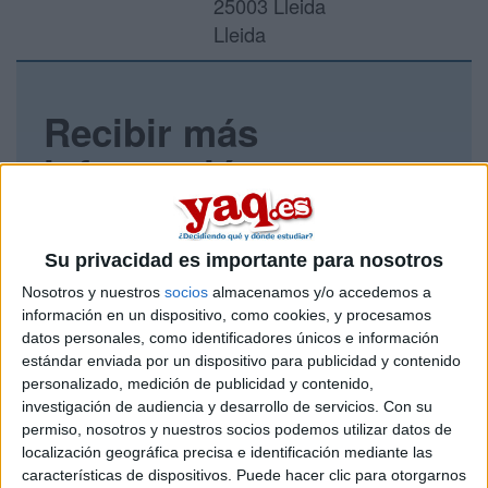
25003 Lleida
Lleida
Recibir más
información
Rellena este formulario con tus datos y un texto con las
preguntas que quieres hacer. Al pulsar el botón de enviar,
los datos y la pregunta que has introducido se enviarán
Su privacidad es importante para nosotros
por correo electrónico al centro educativo para que te
Nosotros y nuestros
socios
almacenamos y/o accedemos a
respondan ellos directamente.
información en un dispositivo, como cookies, y procesamos
Tu nombre:
*
datos personales, como identificadores únicos e información
estándar enviada por un dispositivo para publicidad y contenido
personalizado, medición de publicidad y contenido,
Tus apellidos:
*
investigación de audiencia y desarrollo de servicios.
Con su
permiso, nosotros y nuestros socios podemos utilizar datos de
Tu email:
*
localización geográfica precisa e identificación mediante las
características de dispositivos. Puede hacer clic para otorgarnos