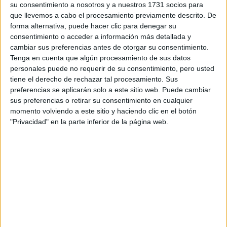
su consentimiento a nosotros y a nuestros 1731 socios para
¿Qué quieres preguntar?
*
que llevemos a cabo el procesamiento previamente descrito. De
forma alternativa, puede hacer clic para denegar su
consentimiento o acceder a información más detallada y
cambiar sus preferencias antes de otorgar su consentimiento.
Tenga en cuenta que algún procesamiento de sus datos
personales puede no requerir de su consentimiento, pero usted
tiene el derecho de rechazar tal procesamiento. Sus
Escribe aquí las dudas o preguntas que te gustaría que te
preferencias se aplicarán solo a este sitio web. Puede cambiar
respondieran: plazos de preinscripción, precios, plazas
sus preferencias o retirar su consentimiento en cualquier
disponibles…:
momento volviendo a este sitio y haciendo clic en el botón
Acepto los
términos y condiciones
y la
política de
"Privacidad" en la parte inferior de la página web.
privacidad
:
*
Información básica sobre protección de datos
Responsable:
Compás Mediterráneo SL (Editora de la