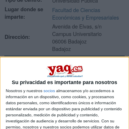
Universidad Pública
Lugar donde se
Facultad de Ciencias
imparte:
Económicas y Empresariales
Avenida de Elvas, s/n
Campus Universitario
Dirección:
06006 Badajoz
Badajoz
Recibir más
información
Su privacidad es importante para nosotros
Nosotros y nuestros
socios
almacenamos y/o accedemos a
Rellena este formulario con tus datos y un texto con las
información en un dispositivo, como cookies, y procesamos
preguntas que quieres hacer. Al pulsar el botón de enviar,
datos personales, como identificadores únicos e información
los datos y la pregunta que has introducido se enviarán
estándar enviada por un dispositivo para publicidad y contenido
por correo electrónico al centro educativo para que te
personalizado, medición de publicidad y contenido,
respondan ellos directamente.
investigación de audiencia y desarrollo de servicios.
Con su
permiso, nosotros y nuestros socios podemos utilizar datos de
Tu nombre:
*