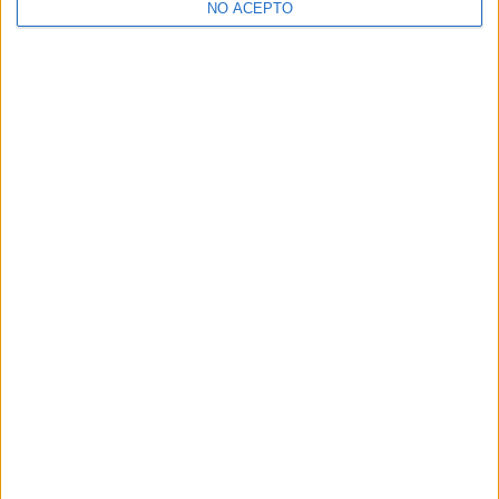
NO ACEPTO
¿Decidiendo si estudiar esto?
Pídeles información ¡GRATIS!
Mapa
+
−
Leaflet
|
©
OpenStreetMap