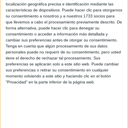
localización geográfica precisa e identificación mediante las
características de dispositivos. Puede hacer clic para otorgarnos
Tus apellidos:
*
su consentimiento a nosotros y a nuestros 1733 socios para
que llevemos a cabo el procesamiento previamente descrito. De
forma alternativa, puede hacer clic para denegar su
Tu email:
*
consentimiento o acceder a información más detallada y
cambiar sus preferencias antes de otorgar su consentimiento.
¿Qué quieres preguntar?
*
Tenga en cuenta que algún procesamiento de sus datos
personales puede no requerir de su consentimiento, pero usted
tiene el derecho de rechazar tal procesamiento. Sus
preferencias se aplicarán solo a este sitio web. Puede cambiar
sus preferencias o retirar su consentimiento en cualquier
momento volviendo a este sitio y haciendo clic en el botón
"Privacidad" en la parte inferior de la página web.
Escribe aquí las dudas o preguntas que te gustaría que te
respondieran: plazos de preinscripción, precios, plazas
disponibles…:
Acepto los
términos y condiciones
y la
política de
privacidad
:
*