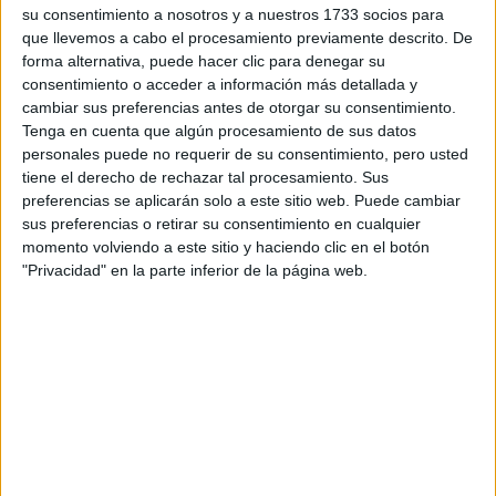
su consentimiento a nosotros y a nuestros 1733 socios para
¿Qué quieres preguntar?
*
que llevemos a cabo el procesamiento previamente descrito. De
forma alternativa, puede hacer clic para denegar su
consentimiento o acceder a información más detallada y
cambiar sus preferencias antes de otorgar su consentimiento.
Tenga en cuenta que algún procesamiento de sus datos
personales puede no requerir de su consentimiento, pero usted
Escribe aquí las dudas o preguntas que te gustaría que te
tiene el derecho de rechazar tal procesamiento. Sus
respondieran: plazos de preinscripción, precios, plazas
preferencias se aplicarán solo a este sitio web. Puede cambiar
disponibles…:
sus preferencias o retirar su consentimiento en cualquier
momento volviendo a este sitio y haciendo clic en el botón
Acepto los
términos y condiciones
y la
política de
"Privacidad" en la parte inferior de la página web.
privacidad
:
*
Información básica sobre protección de datos
Responsable:
Compás Mediterráneo SL (Editora de la