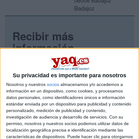
06006 Badajoz
Badajoz
Recibir más
información
Rellena este formulario con tus datos y un texto con las
preguntas que quieres hacer. Al pulsar el botón de enviar,
los datos y la pregunta que has introducido se enviarán
Su privacidad es importante para nosotros
por correo electrónico al centro educativo para que te
respondan ellos directamente.
Nosotros y nuestros
socios
almacenamos y/o accedemos a
información en un dispositivo, como cookies, y procesamos
Tu nombre:
*
datos personales, como identificadores únicos e información
estándar enviada por un dispositivo para publicidad y contenido
Tus apellidos:
*
personalizado, medición de publicidad y contenido,
investigación de audiencia y desarrollo de servicios.
Con su
permiso, nosotros y nuestros socios podemos utilizar datos de
Tu email:
*
localización geográfica precisa e identificación mediante las
características de dispositivos. Puede hacer clic para otorgarnos