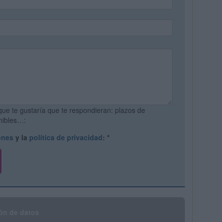
que te gustaría que te respondieran: plazos de
onibles…:
ones
y la
política de privacidad
:
*
ón de datos