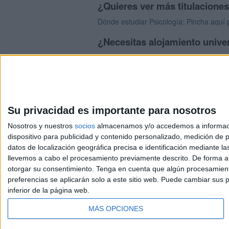
¿Quieres ver más titulacione
Dónde estudiar Psicología: Pincha aquí 
¿Necesitas alojamiento unive
>> Residencias de estudiantes y colegi
Su privacidad es importante para nosotros
Nosotros y nuestros
socios
almacenamos y/o accedemos a información
dispositivo para publicidad y contenido personalizado, medición de pu
Avis
datos de localización geográfica precisa e identificación mediante l
© 2003-2026
Compá
llevemos a cabo el procesamiento previamente descrito. De forma al
otorgar su consentimiento.
Tenga en cuenta que algún procesamiento
preferencias se aplicarán solo a este sitio web. Puede cambiar sus p
inferior de la página web.
MÁS OPCIONES