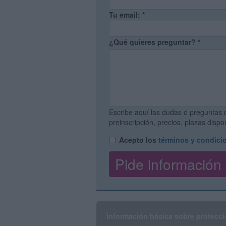
Tu email:
*
¿Qué quieres preguntar?
*
Escribe aquí las dudas o preguntas 
preinscripción, precios, plazas disp
Acepto los
términos y condici
Información básica sobre protecci