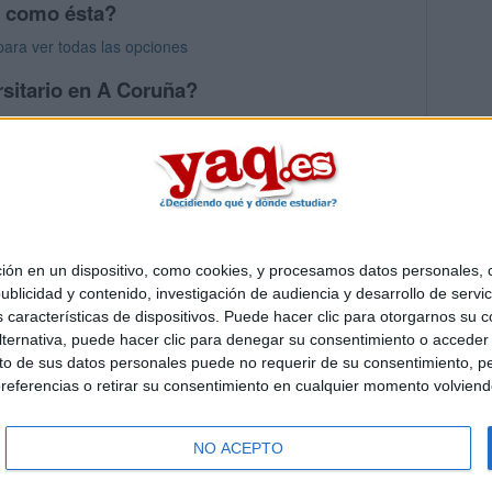
s como ésta?
para ver todas las opciones
rsitario en A Coruña?
os mayores en A Coruña
 en un dispositivo, como cookies, y procesamos datos personales, co
Quiénes somos
|
Contactar
|
Anúnciate
blicidad y contenido, investigación de audiencia y desarrollo de servic
o legal
|
Politica de privacidad
|
Condiciones generales
|
Política de co
as características de dispositivos. Puede hacer clic para otorgarnos su
s Mediterráneo S.L.
- Diego de León 47 - 28006 Madrid [ESPAÑA] - T
ternativa, puede hacer clic para denegar su consentimiento o acceder
 de sus datos personales puede no requerir de su consentimiento, per
referencias o retirar su consentimiento en cualquier momento volviendo 
NO ACEPTO