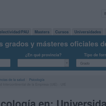
electividad/PAU
Masters
Cursos
Universidades
s grados y másteres oficiales 
¿En qué provincia?
Tipo de for
ncias de la salud
Psicología
d Intercontinental de la Empresa (UIE) - UIE
cología en: Universid