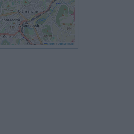
Leaflet
|
©
OpenStreetMap