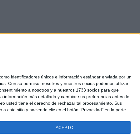
mo identificadores únicos e información estándar enviada por un
ios.
Con su permiso, nosotros y nuestros socios podemos utilizar
okies
 consentimiento a nosotros y a nuestros 1733 socios para que
el. +34 91 593 2767
 a información más detallada y cambiar sus preferencias antes de
o usted tiene el derecho de rechazar tal procesamiento. Sus
a este sitio y haciendo clic en el botón "Privacidad" en la parte
ACEPTO