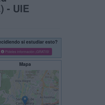
) - UIE
cidiendo si estudiar esto?
Pídeles información ¡GRATIS!
Mapa