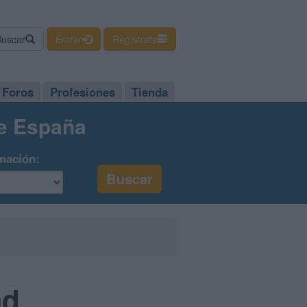
Buscar
Entrar
Regístrate
Foros
Profesiones
Tienda
de España
mación:
ad