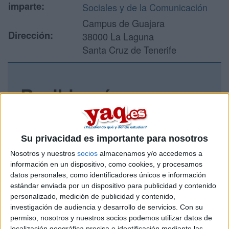
imparte:
Sociales y de la Comunicación
Campus de Guajara
Dirección:
38000 La Laguna
Santa Cruz de Tenerife
Recibir más
información
Rellena este formulario con tus datos y un texto con las
Su privacidad es importante para nosotros
preguntas que quieres hacer. Al pulsar el botón de enviar,
Nosotros y nuestros
socios
almacenamos y/o accedemos a
los datos y la pregunta que has introducido se enviarán
información en un dispositivo, como cookies, y procesamos
por correo electrónico al centro educativo para que te
datos personales, como identificadores únicos e información
respondan ellos directamente.
estándar enviada por un dispositivo para publicidad y contenido
Tu nombre:
*
personalizado, medición de publicidad y contenido,
investigación de audiencia y desarrollo de servicios.
Con su
permiso, nosotros y nuestros socios podemos utilizar datos de
Tus apellidos:
*
localización geográfica precisa e identificación mediante las