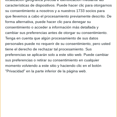
características de dispositivos. Puede hacer clic para otorgarnos
Tu email:
*
su consentimiento a nosotros y a nuestros 1733 socios para
que llevemos a cabo el procesamiento previamente descrito. De
forma alternativa, puede hacer clic para denegar su
¿Qué quieres preguntar?
*
consentimiento o acceder a información más detallada y
cambiar sus preferencias antes de otorgar su consentimiento.
Tenga en cuenta que algún procesamiento de sus datos
personales puede no requerir de su consentimiento, pero usted
tiene el derecho de rechazar tal procesamiento. Sus
preferencias se aplicarán solo a este sitio web. Puede cambiar
Escribe aquí las dudas o preguntas que te gustaría que te
sus preferencias o retirar su consentimiento en cualquier
respondieran: plazos de preinscripción, precios, plazas
momento volviendo a este sitio y haciendo clic en el botón
disponibles…:
"Privacidad" en la parte inferior de la página web.
Acepto los
términos y condiciones
y la
política de
privacidad
:
*