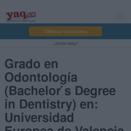
Toggl
navig
Buscar titulaciones
¿Dónde estoy?
Grado en
Odontología
(Bachelor ́s Degree
in Dentistry) en:
Universidad
Europea de Valencia