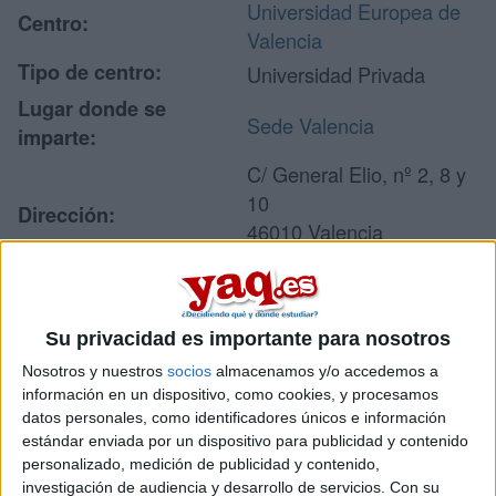
Universidad Europea de
Centro:
Valencia
Tipo de centro:
Universidad Privada
Lugar donde se
Sede Valencia
imparte:
C/ General Elio, nº 2, 8 y
10
Dirección:
46010 Valencia
Valencia
Su privacidad es importante para nosotros
Recibir más
Nosotros y nuestros
socios
almacenamos y/o accedemos a
información
información en un dispositivo, como cookies, y procesamos
datos personales, como identificadores únicos e información
estándar enviada por un dispositivo para publicidad y contenido
Rellena este formulario con tus datos y un texto con las
personalizado, medición de publicidad y contenido,
preguntas que quieres hacer. Al pulsar el botón de enviar,
investigación de audiencia y desarrollo de servicios.
Con su
los datos y la pregunta que has introducido se enviarán