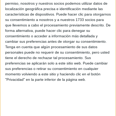
por correo electrónico al centro educativo para que te
permiso, nosotros y nuestros socios podemos utilizar datos de
respondan ellos directamente.
localización geográfica precisa e identificación mediante las
características de dispositivos. Puede hacer clic para otorgarnos
Tu nombre:
*
su consentimiento a nosotros y a nuestros 1733 socios para
que llevemos a cabo el procesamiento previamente descrito. De
Tus apellidos:
*
forma alternativa, puede hacer clic para denegar su
consentimiento o acceder a información más detallada y
cambiar sus preferencias antes de otorgar su consentimiento.
Tu email:
*
Tenga en cuenta que algún procesamiento de sus datos
personales puede no requerir de su consentimiento, pero usted
tiene el derecho de rechazar tal procesamiento. Sus
¿Qué quieres preguntar?
*
preferencias se aplicarán solo a este sitio web. Puede cambiar
sus preferencias o retirar su consentimiento en cualquier
momento volviendo a este sitio y haciendo clic en el botón
"Privacidad" en la parte inferior de la página web.
Escribe aquí las dudas o preguntas que te gustaría que te
respondieran: plazos de preinscripción, precios, plazas
disponibles…:
Acepto los
términos y condiciones
y la
política de