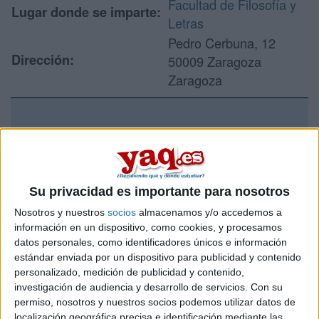
Facultad de Filosofía y
Lugar donde se imparte:
Letras
Pedro Cerbuna, 12
Dirección:
50009 Zaragoza
Zaragoza
Recibir más
información
Su privacidad es importante para nosotros
Rellena este formulario con tus datos y un texto con las
preguntas que quieres hacer. Al pulsar el botón de enviar,
Nosotros y nuestros
socios
almacenamos y/o accedemos a
los datos y la pregunta que has introducido se enviarán
información en un dispositivo, como cookies, y procesamos
por correo electrónico al centro educativo para que te
datos personales, como identificadores únicos e información
respondan ellos directamente.
estándar enviada por un dispositivo para publicidad y contenido
personalizado, medición de publicidad y contenido,
Tu nombre:
*
investigación de audiencia y desarrollo de servicios.
Con su
permiso, nosotros y nuestros socios podemos utilizar datos de
Tus apellidos:
*
localización geográfica precisa e identificación mediante las