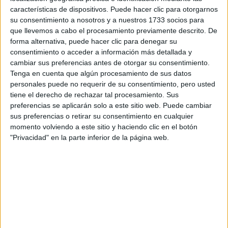
características de dispositivos. Puede hacer clic para otorgarnos
su consentimiento a nosotros y a nuestros 1733 socios para
Tu email:
*
que llevemos a cabo el procesamiento previamente descrito. De
forma alternativa, puede hacer clic para denegar su
¿Qué quieres preguntar?
*
consentimiento o acceder a información más detallada y
cambiar sus preferencias antes de otorgar su consentimiento.
Tenga en cuenta que algún procesamiento de sus datos
personales puede no requerir de su consentimiento, pero usted
tiene el derecho de rechazar tal procesamiento. Sus
preferencias se aplicarán solo a este sitio web. Puede cambiar
sus preferencias o retirar su consentimiento en cualquier
Escribe aquí las dudas o preguntas que te gustaría que te
momento volviendo a este sitio y haciendo clic en el botón
respondieran: plazos de preinscripción, precios, plazas
"Privacidad" en la parte inferior de la página web.
disponibles…:
Acepto los
términos y condiciones
y la
política de
privacidad
:
*