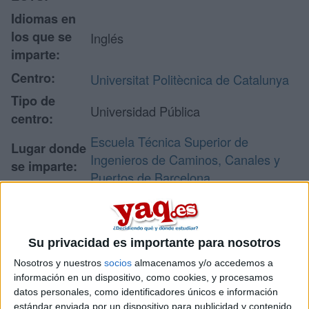
Idiomas en
los que se
Inglés
imparte:
Centro:
Universitat Politècnica de Catalunya
Tipo de
Universidad Pública
centro:
Escuela Técnica Superior de
Lugar donde
Ingenieros de Caminos, Canales y
se imparte:
Puertos de Barcelona
C/ Jordi Girona, 1-3
Campus Diagonal Nord. Edificio C2.
Dirección:
C
Su privacidad es importante para nosotros
08034 Barcelona
Nosotros y nuestros
socios
almacenamos y/o accedemos a
Barcelona
información en un dispositivo, como cookies, y procesamos
datos personales, como identificadores únicos e información
estándar enviada por un dispositivo para publicidad y contenido