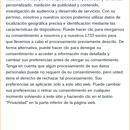
Recibir más
personalizado, medición de publicidad y contenido,
investigación de audiencia y desarrollo de servicios.
Con su
información
permiso, nosotros y nuestros socios podemos utilizar datos de
localización geográfica precisa e identificación mediante las
características de dispositivos. Puede hacer clic para otorgarnos
Rellena este formulario con tus datos y un texto con las
su consentimiento a nosotros y a nuestros 1733 socios para
preguntas que quieres hacer. Al pulsar el botón de enviar,
que llevemos a cabo el procesamiento previamente descrito. De
los datos y la pregunta que has introducido se enviarán
forma alternativa, puede hacer clic para denegar su
por correo electrónico al centro educativo para que te
consentimiento o acceder a información más detallada y
respondan ellos directamente.
cambiar sus preferencias antes de otorgar su consentimiento.
Tu nombre:
*
Tenga en cuenta que algún procesamiento de sus datos
personales puede no requerir de su consentimiento, pero usted
tiene el derecho de rechazar tal procesamiento. Sus
Tus apellidos:
*
preferencias se aplicarán solo a este sitio web. Puede cambiar
sus preferencias o retirar su consentimiento en cualquier
Tu email:
*
momento volviendo a este sitio y haciendo clic en el botón
"Privacidad" en la parte inferior de la página web.
¿Qué quieres preguntar?
*