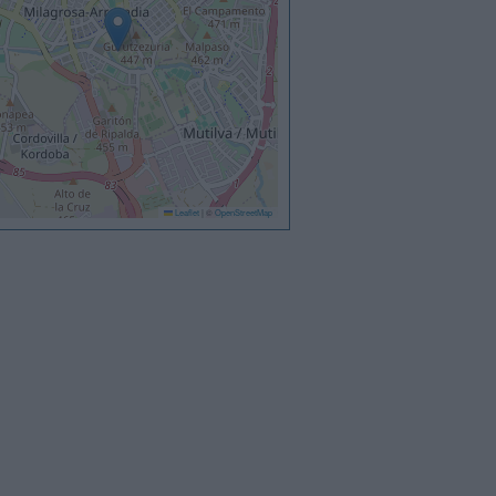
Leaflet
|
©
OpenStreetMap