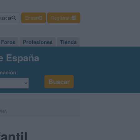
Buscar
Entrar
Regístrate
Foros
Profesiones
Tienda
de España
mación:
UPNA
antil