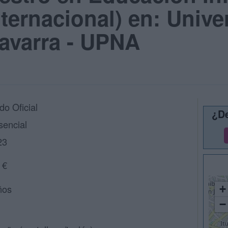
ternacional) en: Unive
avarra - UPNA
do Oficial
¿De
sencial
23
 €
ños
+
−