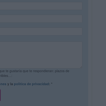
que te gustaría que te respondieran: plazos de
onibles…:
ones
y la
política de privacidad
:
*