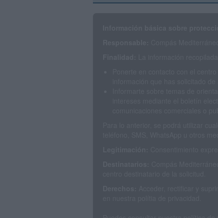
Información básica sobre protecci
Responsable:
Compás Mediterráneo 
Finalidad:
La información recopilada 
Ponerte en contacto con el centro
información que has solicitado de 
Informarte sobre temas de orienta
intereses mediante el boletín elec
comunicaciones comerciales o publ
Para lo anterior, se podrá utilizar c
teléfono, SMS, WhatsApp u otros med
Legitimación:
Consentimiento expres
Destinatarios:
Compás Mediterráneo 
centro destinatario de la solicitud.
Derechos:
Acceder, rectificar y sup
en nuestra polítia de privacidad.
Puedes consultar nuestra política de