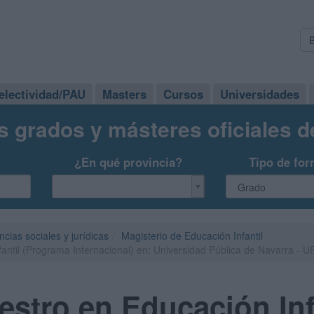
electividad/PAU
Masters
Cursos
Universidades
s grados y másteres oficiales 
¿En qué provincia?
Tipo de for
ncias sociales y jurídicas
Magisterio de Educación Infantil
antil (Programa Internacional) en: Universidad Pública de Navarra - 
stro en Educación Inf