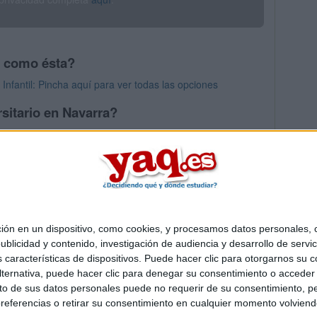
s como ésta?
nfantil: Pincha aquí para ver todas las opciones
sitario en Navarra?
os mayores en Navarra
 en un dispositivo, como cookies, y procesamos datos personales, co
Quiénes somos
|
Contactar
|
Anúnciate
blicidad y contenido, investigación de audiencia y desarrollo de servic
o legal
|
Politica de privacidad
|
Condiciones generales
|
Política de co
as características de dispositivos. Puede hacer clic para otorgarnos su
s Mediterráneo S.L.
- Diego de León 47 - 28006 Madrid [ESPAÑA] - T
ternativa, puede hacer clic para denegar su consentimiento o acceder
 de sus datos personales puede no requerir de su consentimiento, per
referencias o retirar su consentimiento en cualquier momento volviendo 