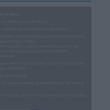
ón de datos
SL (Editora de la web YAQ.es)
mediante este formulario será utilizada para:
 educativo correspondiente, para que te proporcione la
acuerdo a tus intereses.
ción educativa y mejora personal de acuerdo a tus
trónico de yaq.es, que puede incluir también
icitarias.
ualquier medio de comunicación, como correo electrónico,
ios electrónicos.
o del interesado.
SL (empresa editora de la web YAQ.es), así como el
rimir los datos, así como otros derechos, como se explica
 privacidad completa
aquí
.