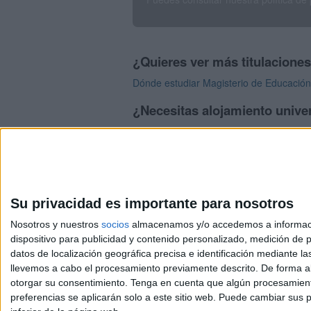
¿Quieres ver más titulacione
Dónde estudiar Magisterio de Educación I
¿Necesitas alojamiento univer
>> Residencias de estudiantes y colegi
Su privacidad es importante para nosotros
Nosotros y nuestros
socios
almacenamos y/o accedemos a información
dispositivo para publicidad y contenido personalizado, medición de pu
Avis
datos de localización geográfica precisa e identificación mediante l
© 2003-2026
Compá
llevemos a cabo el procesamiento previamente descrito. De forma al
otorgar su consentimiento.
Tenga en cuenta que algún procesamiento
preferencias se aplicarán solo a este sitio web. Puede cambiar sus p