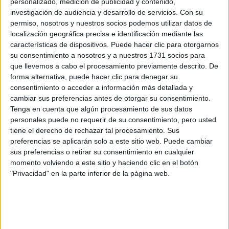
personalizado, medición de publicidad y contenido,
Rellena este formulario con tus datos y un texto con las
investigación de audiencia y desarrollo de servicios.
Con su
preguntas que quieres hacer. Al pulsar el botón de enviar,
permiso, nosotros y nuestros socios podemos utilizar datos de
los datos y la pregunta que has introducido se enviarán
localización geográfica precisa e identificación mediante las
por correo electrónico al centro educativo para que te
características de dispositivos. Puede hacer clic para otorgarnos
respondan ellos directamente.
su consentimiento a nosotros y a nuestros 1731 socios para
Tu nombre:
*
que llevemos a cabo el procesamiento previamente descrito. De
forma alternativa, puede hacer clic para denegar su
consentimiento o acceder a información más detallada y
Tus apellidos:
*
cambiar sus preferencias antes de otorgar su consentimiento.
Tenga en cuenta que algún procesamiento de sus datos
personales puede no requerir de su consentimiento, pero usted
Tu email:
*
tiene el derecho de rechazar tal procesamiento. Sus
preferencias se aplicarán solo a este sitio web. Puede cambiar
¿Qué quieres preguntar?
*
sus preferencias o retirar su consentimiento en cualquier
momento volviendo a este sitio y haciendo clic en el botón
"Privacidad" en la parte inferior de la página web.
Escribe aquí las dudas o preguntas que te gustaría que te