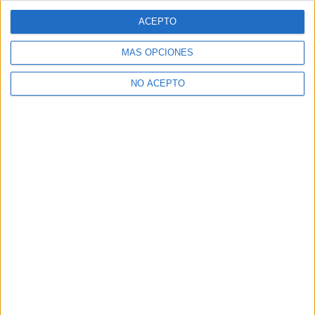
Dónde estudiar Ingeniería Informática: Pincha aquí para ver
todas las opciones
ACEPTO
Dónde estudiar ADE - Administración y Dirección de Empresas:
Pincha aquí para ver todas las opciones
MÁS OPCIONES
¿Necesitas alojamiento universitario en
Salamanca?
NO ACEPTO
>> Residencias de estudiantes y colegios mayores en Salamanca
¿Decidiendo si estudiar esto?
Pídeles información ¡GRATIS!
Mapa
+
−