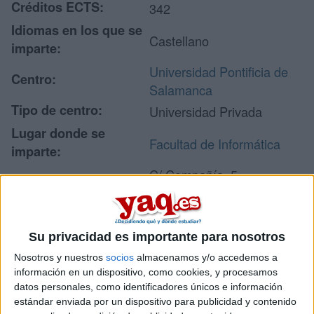
Créditos ECTS:
342
Idiomas en los que se
Castellano
imparte:
Universidad Pontificia de
Centro:
Salamanca
Tipo de centro:
Universidad Privada
Lugar donde se
Facultad de Informática
imparte:
C/ Compañía, 5
Dirección:
37002 Salamanca
Salamanca
Su privacidad es importante para nosotros
Nosotros y nuestros
socios
almacenamos y/o accedemos a
Recibir más
información en un dispositivo, como cookies, y procesamos
datos personales, como identificadores únicos e información
información
estándar enviada por un dispositivo para publicidad y contenido