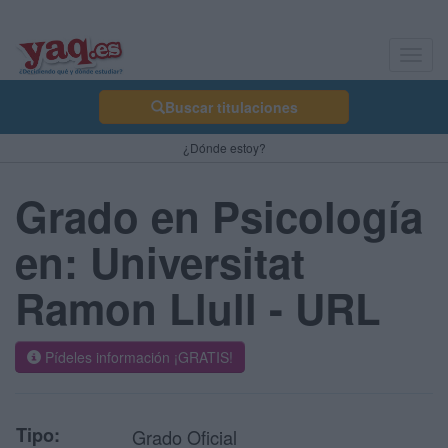
Toggl
navig
Buscar titulaciones
¿Dónde estoy?
Grado en Psicología
en: Universitat
Ramon Llull - URL
Pídeles información ¡GRATIS!
Tipo:
Grado Oficial