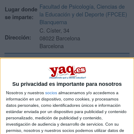
Facultad de Psicología, Ciencias de
Lugar donde
la Educación y del Deporte (FPCEE)
se imparte:
Blanquerna
C. Císter, 34
Dirección:
08022 Barcelona
Barcelona
Recibir más
información
Su privacidad es importante para nosotros
Nosotros y nuestros
socios
almacenamos y/o accedemos a
Rellena este formulario con tus datos y un texto con las
información en un dispositivo, como cookies, y procesamos
preguntas que quieres hacer. Al pulsar el botón de enviar,
datos personales, como identificadores únicos e información
los datos y la pregunta que has introducido se enviarán
estándar enviada por un dispositivo para publicidad y contenido
por correo electrónico al centro educativo para que te
personalizado, medición de publicidad y contenido,
respondan ellos directamente.
investigación de audiencia y desarrollo de servicios.
Con su
Tu nombre:
*
permiso, nosotros y nuestros socios podemos utilizar datos de