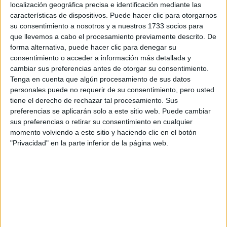
localización geográfica precisa e identificación mediante las
características de dispositivos. Puede hacer clic para otorgarnos
Tus apellidos:
*
su consentimiento a nosotros y a nuestros 1733 socios para
que llevemos a cabo el procesamiento previamente descrito. De
Tu email:
*
forma alternativa, puede hacer clic para denegar su
consentimiento o acceder a información más detallada y
cambiar sus preferencias antes de otorgar su consentimiento.
¿Qué quieres preguntar?
*
Tenga en cuenta que algún procesamiento de sus datos
personales puede no requerir de su consentimiento, pero usted
tiene el derecho de rechazar tal procesamiento. Sus
preferencias se aplicarán solo a este sitio web. Puede cambiar
sus preferencias o retirar su consentimiento en cualquier
momento volviendo a este sitio y haciendo clic en el botón
Escribe aquí las dudas o preguntas que te gustaría que te
"Privacidad" en la parte inferior de la página web.
respondieran: plazos de preinscripción, precios, plazas
disponibles…:
Acepto los
términos y condiciones
y la
política de
privacidad
:
*