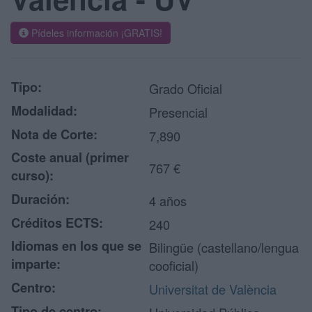
Pídeles información ¡GRATIS!
Tipo:
Grado Oficial
Modalidad:
Presencial
Nota de Corte:
7,890
Coste anual (primer
767 €
curso):
Duración:
4 años
Créditos ECTS:
240
Idiomas en los que se
Bilingüe (castellano/lengua
imparte:
cooficial)
Centro:
Universitat de València
Tipo de centro: