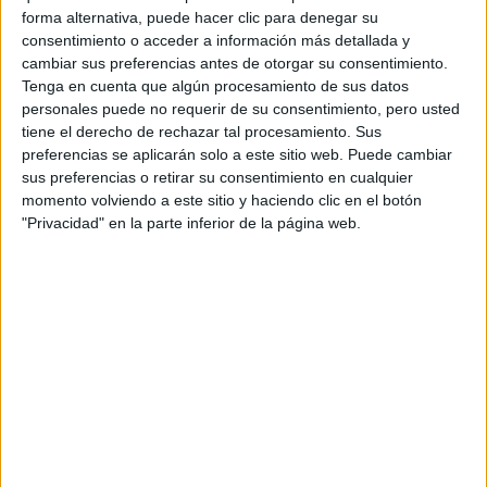
forma alternativa, puede hacer clic para denegar su
consentimiento o acceder a información más detallada y
Tu email:
*
cambiar sus preferencias antes de otorgar su consentimiento.
Tenga en cuenta que algún procesamiento de sus datos
Acepto los
términos y condiciones
y la
política de
personales puede no requerir de su consentimiento, pero usted
privacidad
:
*
tiene el derecho de rechazar tal procesamiento. Sus
preferencias se aplicarán solo a este sitio web. Puede cambiar
sus preferencias o retirar su consentimiento en cualquier
momento volviendo a este sitio y haciendo clic en el botón
"Privacidad" en la parte inferior de la página web.
Información básica sobre protección de datos
Responsable:
Compás Mediterráneo SL (Editora de la
web YAQ.es)
Finalidad:
La información recopilada mediante este
formulario será utilizada para:
Ponerte en contacto con el centro educativo
correspondiente, para que te proporcione la información
que has solicitado de acuerdo a tus intereses.