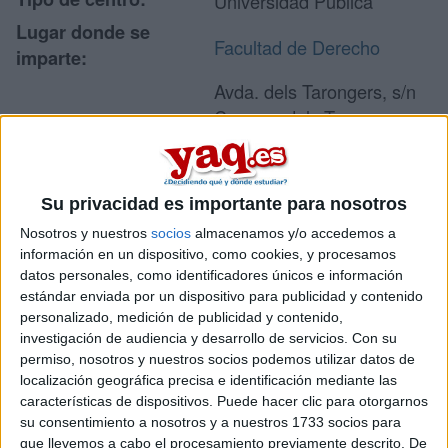
Universidad Pública
Lugar donde se
Facultad de Derecho
imparte:
Avda. dels Tarongers, s/n
Campus dels Tarongers
Dirección:
46022 Valencia
Valencia
Su privacidad es importante para nosotros
Nosotros y nuestros
socios
almacenamos y/o accedemos a
Recibir más
información en un dispositivo, como cookies, y procesamos
datos personales, como identificadores únicos e información
información
estándar enviada por un dispositivo para publicidad y contenido
personalizado, medición de publicidad y contenido,
Rellena este formulario con tus datos y te pondremos en
investigación de audiencia y desarrollo de servicios.
Con su
contacto directamente con la universidad o centro.
permiso, nosotros y nuestros socios podemos utilizar datos de
localización geográfica precisa e identificación mediante las
Tu nombre:
*
características de dispositivos. Puede hacer clic para otorgarnos
su consentimiento a nosotros y a nuestros 1733 socios para
Tus apellidos:
*
que llevemos a cabo el procesamiento previamente descrito. De