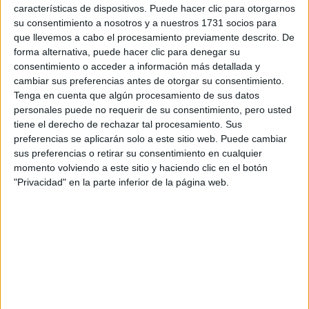
características de dispositivos. Puede hacer clic para otorgarnos
Tu email:
*
su consentimiento a nosotros y a nuestros 1731 socios para
que llevemos a cabo el procesamiento previamente descrito. De
forma alternativa, puede hacer clic para denegar su
¿Qué quieres preguntar?
*
consentimiento o acceder a información más detallada y
cambiar sus preferencias antes de otorgar su consentimiento.
Tenga en cuenta que algún procesamiento de sus datos
personales puede no requerir de su consentimiento, pero usted
tiene el derecho de rechazar tal procesamiento. Sus
preferencias se aplicarán solo a este sitio web. Puede cambiar
Escribe aquí las dudas o preguntas que te gustaría que te
sus preferencias o retirar su consentimiento en cualquier
respondieran: plazos de preinscripción, precios, plazas
momento volviendo a este sitio y haciendo clic en el botón
disponibles…:
"Privacidad" en la parte inferior de la página web.
Acepto los
términos y condiciones
y la
política de
privacidad
:
*