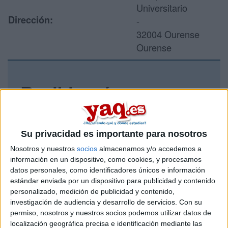
Universitario
Dirección:
-
32004 Ourense
Ourense
Recibir más
información
Rellena este formulario con tus datos y un texto con las
Su privacidad es importante para nosotros
preguntas que quieres hacer. Al pulsar el botón de enviar,
Nosotros y nuestros
socios
almacenamos y/o accedemos a
los datos y la pregunta que has introducido se enviarán
información en un dispositivo, como cookies, y procesamos
por correo electrónico al centro educativo para que te
datos personales, como identificadores únicos e información
respondan ellos directamente.
estándar enviada por un dispositivo para publicidad y contenido
Tu nombre:
*
personalizado, medición de publicidad y contenido,
investigación de audiencia y desarrollo de servicios.
Con su
permiso, nosotros y nuestros socios podemos utilizar datos de
Tus apellidos:
*
localización geográfica precisa e identificación mediante las