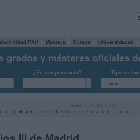
electividad/PAU
Masters
Cursos
Universidades
s grados y másteres oficiales 
¿En qué provincia?
Tipo de for
Universidad Carlos III de Madrid
ritos
[field_pertenece_a-title]
Facultad de Humanidades, Comunicaci
os III de Madrid