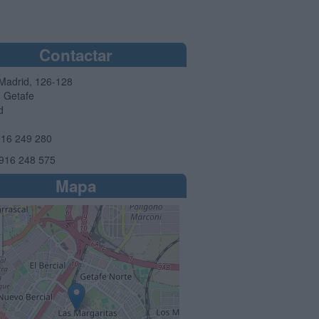
Contactar
 Madrid, 126-128
3
Getafe
d
16 249 280
916 248 575
Mapa