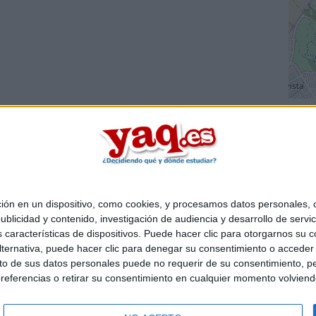
 en un dispositivo, como cookies, y procesamos datos personales, co
Quiénes somos
|
Contactar
|
Anúnciate
blicidad y contenido, investigación de audiencia y desarrollo de servic
o legal
|
Politica de privacidad
|
Condiciones generales
|
Política de co
as características de dispositivos. Puede hacer clic para otorgarnos su
s Mediterráneo S.L.
- Diego de León 47 - 28006 Madrid [ESPAÑA] - T
ternativa, puede hacer clic para denegar su consentimiento o acceder
 de sus datos personales puede no requerir de su consentimiento, per
referencias o retirar su consentimiento en cualquier momento volviendo 