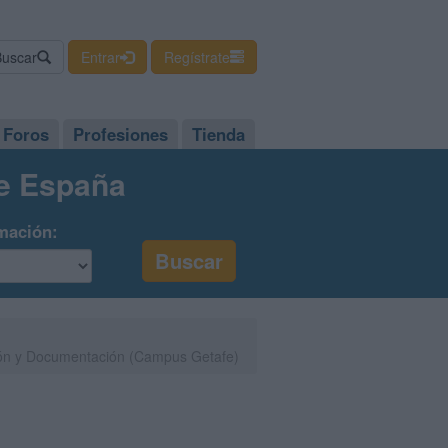
Buscar
Entrar
Regístrate
Foros
Profesiones
Tienda
de España
mación:
ón y Documentación (Campus Getafe)