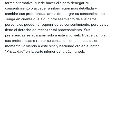
Comunicación Audiovisual (5 cursos).
forma alternativa, puede hacer clic para denegar su
consentimiento o acceder a información más detallada y
En nuestras
instalaciones
contamos con un plato de
cambiar sus preferencias antes de otorgar su consentimiento.
televisión, dos estudios de radio, un estudio de grabación,
Tenga en cuenta que algún procesamiento de sus datos
salas de edición y tres aulas de informática con más de
personales puede no requerir de su consentimiento, pero usted
un centenar de equipos.
tiene el derecho de rechazar tal procesamiento. Sus
Además, todos nuestros estudiantes tienen acceso en
preferencias se aplicarán solo a este sitio web. Puede cambiar
régimen de préstamos a todo el
material técnico
que
sus preferencias o retirar su consentimiento en cualquier
necesitan para desarrollar sus proyectos: cámaras de foto
momento volviendo a este sitio y haciendo clic en el botón
y video, trípodes, grabadoras, mircrófonos, etc.
"Privacidad" en la parte inferior de la página web.
Para complementar las actividades en las aulas, la
facultad mantiene una
continua relación con
profesionales del sector periodístico y audiovisual
.
Asiduamente, los estudiantes tienen contacto con
periodistas, comunicadores, actores, directores,
productores, etc. a través de talleres, charlas y jornadas.
Y para que, poco a poco, vayan introduciéndose en el
mercado laboral, ponemos a disposición un amplio
catálogo de empresas para realizar
prácticas
entre las
que se encuentran algunas de las más relevantes del
periodismo y la comunicación audiovisual.