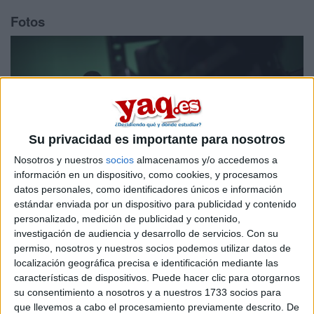
Fotos
Previous
Next
Su privacidad es importante para nosotros
Nosotros y nuestros
socios
almacenamos y/o accedemos a
información en un dispositivo, como cookies, y procesamos
datos personales, como identificadores únicos e información
estándar enviada por un dispositivo para publicidad y contenido
personalizado, medición de publicidad y contenido,
investigación de audiencia y desarrollo de servicios.
Con su
¿Por qué estudiar aquí?
permiso, nosotros y nuestros socios podemos utilizar datos de
localización geográfica precisa e identificación mediante las
La Facultad de Comunicación de la Universidad de
características de dispositivos. Puede hacer clic para otorgarnos
Castilla-La Mancha
es un centro joven y muy dinámico.
su consentimiento a nosotros y a nuestros 1733 socios para
Imparte el Grado en Periodismo (4 cursos), el Grado en
Comunicación Audiovisual (4 cursos) y el Doble Grado en
que llevemos a cabo el procesamiento previamente descrito. De