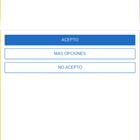
ACEPTO
Leaflet
|
©
OpenStreetMap
MÁS OPCIONES
NO ACEPTO
Quiénes somos
|
Contactar
|
Anúnciate
Aviso legal
|
Politica de privacidad
|
Condiciones generales
|
Política
de cookies
© 2003-2026
Compás Mediterráneo S.L.
- Diego de León 47 - 28006
Madrid [ESPAÑA] - Tel. +34 91 593 2767