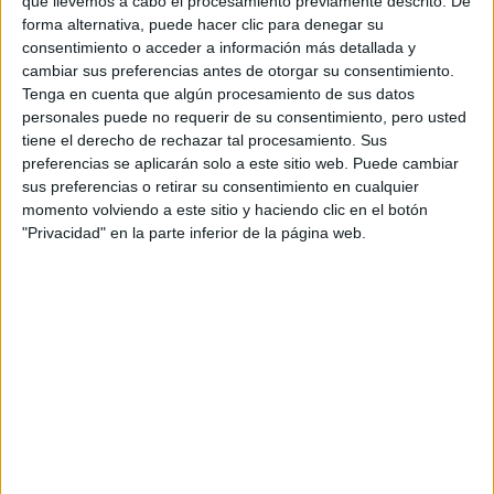
que llevemos a cabo el procesamiento previamente descrito. De
forma alternativa, puede hacer clic para denegar su
consentimiento o acceder a información más detallada y
cambiar sus preferencias antes de otorgar su consentimiento.
Contactar
Tenga en cuenta que algún procesamiento de sus datos
personales puede no requerir de su consentimiento, pero usted
Campus Universitario de Espinardo
tiene el derecho de rechazar tal procesamiento. Sus
Aulario general
preferencias se aplicarán solo a este sitio web. Puede cambiar
30100
Murcia
sus preferencias o retirar su consentimiento en cualquier
Murcia
momento volviendo a este sitio y haciendo clic en el botón
"Privacidad" en la parte inferior de la página web.
Tel:
868 884 181
Fax:
968 884 182
Mapa
+
−