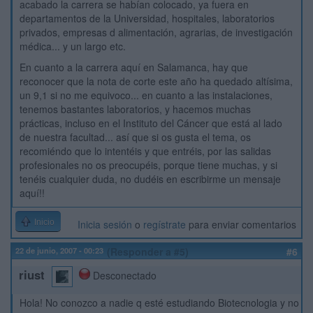
acabado la carrera se habían colocado, ya fuera en
departamentos de la Universidad, hospitales, laboratorios
privados, empresas d alimentación, agrarias, de investigación
médica... y un largo etc.
En cuanto a la carrera aquí en Salamanca, hay que
reconocer que la nota de corte este año ha quedado altísima,
un 9,1 si no me equivoco... en cuanto a las instalaciones,
tenemos bastantes laboratorios, y hacemos muchas
prácticas, incluso en el Instituto del Cáncer que está al lado
de nuestra facultad... así que si os gusta el tema, os
recomiéndo que lo intentéis y que entréis, por las salidas
profesionales no os preocupéis, porque tiene muchas, y si
tenéis cualquier duda, no dudéis en escribirme un mensaje
aquí!!
Inicio
Inicia sesión
o
regístrate
para enviar comentarios
22 de junio, 2007 - 00:23
(Responder a #5)
#6
riust
Desconectado
Hola! No conozco a nadie q esté estudiando Biotecnologia y no