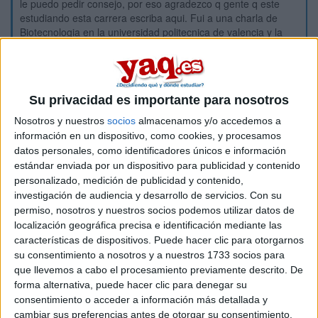
le puedo pedir consejo, por eso agradezco q gente q este
estudiando esta carrera escriba aqui. Fui a una charla de
Biotecnologia en la universidad politecnica de valencia y la
verdad, es q la carrera la vi un poco con pinzas aun.Sabes
como esta la carrera en la Universidad Autonoma de
Barcelona? Estoy dudando entre Biotecnolgia y Farmacia,
encentro mas interesante Biotecnologia pero quizas encuentro
Su privacidad es importante para nosotros
mas salidas a farmacia. Ademas, muchos trabajos q realizan
los biotecnologos podria realizarlos un farmaceutico o estoy
Nosotros y nuestros
socios
almacenamos y/o accedemos a
ekivokada? Bueno, muchas gracias x escucharme. :)
información en un dispositivo, como cookies, y procesamos
datos personales, como identificadores únicos e información
Inicio
Inicia sesión
o
regístrate
para enviar comentarios
estándar enviada por un dispositivo para publicidad y contenido
personalizado, medición de publicidad y contenido,
27 de septiembre, 2007 - 18:54
#7
investigación de audiencia y desarrollo de servicios.
Con su
isadma (no verificado)
permiso, nosotros y nuestros socios podemos utilizar datos de
localización geográfica precisa e identificación mediante las
hola a todos! yo acabo de matricularme en biotecnologia en
características de dispositivos. Puede hacer clic para otorgarnos
salamanca y la verdad esq m gustaria saber si alguien podria
su consentimiento a nosotros y a nuestros 1733 socios para
dejarme apuntes de primero ya q no puedo ir a las clases por
que llevemos a cabo el procesamiento previamente descrito. De
q trabajo!
forma alternativa, puede hacer clic para denegar su
muchas gracias
consentimiento o acceder a información más detallada y
cambiar sus preferencias antes de otorgar su consentimiento.