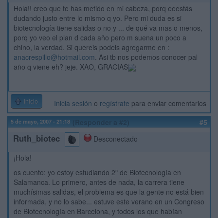
Hola!! creo que te has metido en mi cabeza, porq eeestás
dudando justo entre lo mismo q yo. Pero mi duda es si
biotecnología tiene salidas o no y ... de qué va mas o menos,
porq yo veo el plan d cada año pero m suena un poco a
chino, la verdad. Si quereis podeis agregarme en :
anacrespillo@hotmail.com
. Asi tb nos podemos conocer pal
año q viene eh? jeje. XAO, GRACIAS
Inicio
Inicia sesión
o
regístrate
para enviar comentarios
5 de mayo, 2007 - 21:18
(Responder a #2)
#5
Ruth_biotec
Desconectado
¡Hola!
os cuento: yo estoy estudiando 2º de Biotecnología en
Salamanca. Lo primero, antes de nada, la carrera tiene
muchísimas salidas, el problema es que la gente no está bien
informada, y no lo sabe... estuve este verano en un Congreso
de Biotecnología en Barcelona, y todos los que habían