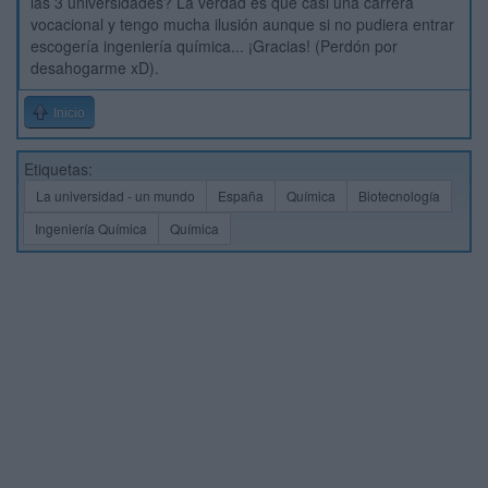
las 3 universidades? La verdad es que casi una carrera
vocacional y tengo mucha ilusión aunque si no pudiera entrar
escogería ingeniería química... ¡Gracias! (Perdón por
desahogarme xD).
Inicio
Etiquetas:
La universidad - un mundo
España
Química
Biotecnología
Ingeniería Química
Química