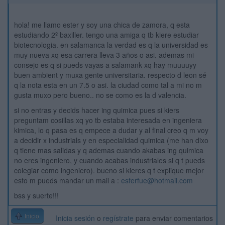
hola! me llamo ester y soy una chica de zamora, q esta
estudiando 2º baxiller. tengo una amiga q tb kiere estudiar
biotecnologia. en salamanca la verdad es q la universidad es
muy nueva xq esa carrera lleva 3 años o asi. ademas mi
consejo es q si pueds vayas a salamank xq hay muuuuyy
buen ambient y muxa gente universitaria. respecto d leon sé
q la nota esta en un 7.5 o asi. la ciudad como tal a mi no m
gusta muxo pero bueno.. no se como es la d valencia.
si no entras y decids hacer ing quimica pues si kiers
preguntam cosillas xq yo tb estaba interesada en ingeniera
kimica, lo q pasa es q empece a dudar y al final creo q m voy
a decidir x industrials y en especialidad quimica (me han dixo
q tiene mas salidas y q ademas cuando akabas ing quimica
no eres ingeniero, y cuando acabas industriales si q t pueds
colegiar como ingeniero). bueno si kieres q t explique mejor
esto m pueds mandar un mail a :
esferfue@hotmail.com
bss y suerte!!!
Inicio
Inicia sesión
o
regístrate
para enviar comentarios