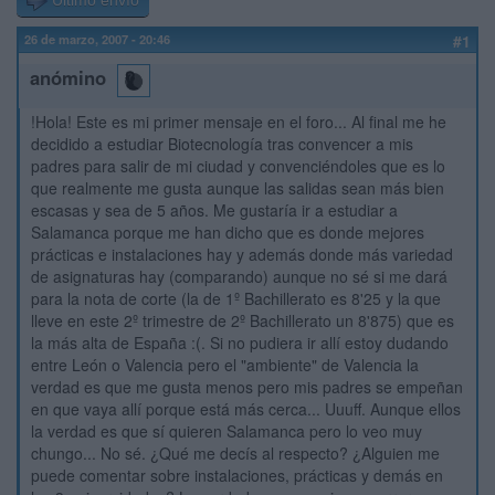
Último envío
26 de marzo, 2007 - 20:46
#1
anómino
!Hola! Este es mi primer mensaje en el foro... Al final me he
decidido a estudiar Biotecnología tras convencer a mis
padres para salir de mi ciudad y convenciéndoles que es lo
que realmente me gusta aunque las salidas sean más bien
escasas y sea de 5 años. Me gustaría ir a estudiar a
Salamanca porque me han dicho que es donde mejores
prácticas e instalaciones hay y además donde más variedad
de asignaturas hay (comparando) aunque no sé si me dará
para la nota de corte (la de 1º Bachillerato es 8'25 y la que
lleve en este 2º trimestre de 2º Bachillerato un 8'875) que es
la más alta de España :(. Si no pudiera ir allí estoy dudando
entre León o Valencia pero el "ambiente" de Valencia la
verdad es que me gusta menos pero mis padres se empeñan
en que vaya allí porque está más cerca... Uuuff. Aunque ellos
la verdad es que sí quieren Salamanca pero lo veo muy
chungo... No sé. ¿Qué me decís al respecto? ¿Alguien me
puede comentar sobre instalaciones, prácticas y demás en