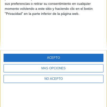
sus preferencias o retirar su consentimiento en cualquier
momento volviendo a este sitio y haciendo clic en el botón
"Privacidad" en la parte inferior de la página web.
ACEPTO
Quiénes somos
|
Contactar
|
Anúnciate
Aviso legal
|
Politica de privacidad
|
Condiciones generales
|
Política
MÁS OPCIONES
de cookies
© 2003-2026
Compás Mediterráneo S.L.
- Diego de León 47 - 28006
Madrid [ESPAÑA] - Tel. +34 91 593 2767
NO ACEPTO